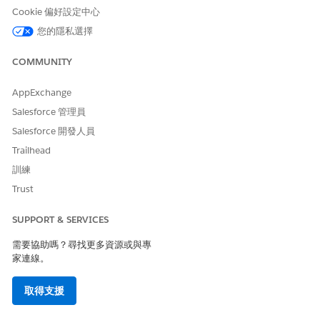
應用程式,連線至 atehealth 系統。將 atehealth 設定為外部後
Cookie 偏好設定中心
端排程系統,以有效管理提供者可用性和病患約會。
您的隱私選擇
準備系統整合
COMMUNITY
如需整合的約會排程,請將 atehenahealth 連線至 Health
Cloud。這需要啟用 atehealth 整合用戶端,並設定「約會排程
AppExchange
整合應用程式」以順暢管理資料。
Salesforce 管理員
建立工作人員以管理 atehealth 病患詳細資料
Salesforce 開發人員
若要協助連絡中心代表快速註冊病患、管理病患資料、建立病患
個案,以及在 atehenhealth 中建立藥物要求 (處方補充),請建立
Trailhead
連絡中心工作人員,然後自訂「病患資料管理」子工作人員。
訓練
Agentforce 健康狀況的 Digital Wallet
Trust
使用 Digital Wallet 取得對您 atehenahealth API 耗用的即時
可視性。透過與 Data 360 整合,其可提供權益用量和作業限制
SUPPORT & SERVICES
的可視性,以協助您避免超額。Digital Wallet 會追蹤健康約會管
需要協助嗎？尋找更多資源或與專
理和資料寫入作業 (例如病患註冊和藥物補充) 的可計費用量。
家連線。
取得支援
此文章是否解決您的問題？