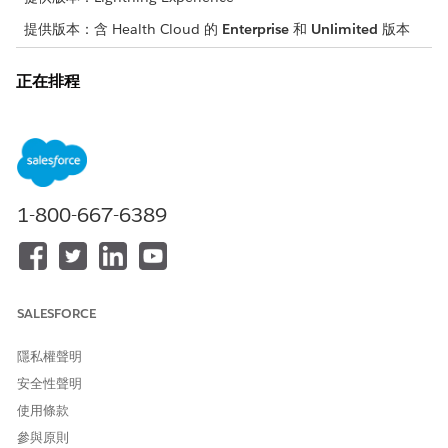
提供版本：含 Health Cloud 的
Enterprise
和
Unlimited
版本
正在排程
athenahealth 整合用戶端應用程式會連線至「約會排程流程
API」,以協助排程、修改和取消約會。應用程式會與
atehenahealth 的專屬排程 API 端點互動,並處理驗證、要求格式
設定和資料翻譯。應用程式會取得一般 FHIR 用戶端的輸出,並將其
翻譯成 atehealth 的專屬約會 API 期望的格式。
1-800-667-6389
病患詳細資料管理
使用 atehealth 整合用戶端應用程式來連線 Health Cloud 和
atehealth EHR 系統,以支援病患記錄的即時資料寫回。應用程式提
供雙向即時資料交換,這會自動略過建立和維護複雜自訂整合的需
SALESFORCE
求。連絡中心代表可以使用 Agentforce 在 Health Cloud 中快速註
冊新病患、更新病患詳細資料、建立病患個案 (傳送給提供者或照護
隱私權聲明
小組的訊息),以及建立藥物要求 (處方補充)。Health Cloud 中的藥
安全性聲明
物要求會使用 refill 子類別在 atehealth 中建立病患個案。
使用條款
開始使用 atehealth 整合
參與原則
透過啟用 MuleSoft athenahealth 整合用戶端和約會排程整合