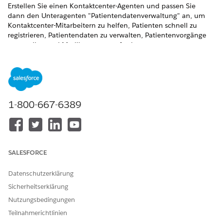
Erstellen Sie einen Kontaktcenter-Agenten und passen Sie
dann den Unteragenten "Patientendatenverwaltung" an, um
Kontaktcenter-Mitarbeitern zu helfen, Patienten schnell zu
registrieren, Patientendaten zu verwalten, Patientenvorgänge
zu erstellen und Medikamentenanforderungen
(Rezeptnachfüllungen) in athenahealth zu erstellen.
Weitere Informationen finden Sie unter
Erstellen eines
Agenten
zum Verwalten von Patientendetails im Bereich der
athenaHealth.
1-800-667-6389
SIEHE AUCH:
Subagent: Patientendatenverwaltung
Bearbeiten eines Standardthemas
Externe Anmeldeinformationen aktivieren
SALESFORCE
EMR-Integration in Echtzeit mit dem generischen FHIR-
Client
Datenschutzerklärung
Sicherheitserklärung
Nutzungsbedingungen
KONNTEN SIE IHR PROBLEM MITHILFE DIESES ARTIKELS
Teilnahmerichtlinien