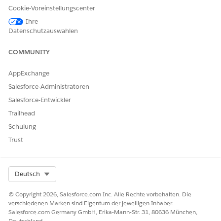
LÖSEN?
Cookie-Voreinstellungscenter
Geben Sie uns Feedback, damit wir uns verbessern können.
Ihre
Datenschutzauswahlen
Ja
Nein
COMMUNITY
AppExchange
Salesforce-Administratoren
Salesforce-Entwickler
Trailhead
Schulung
Trust
Select Org
Deutsch
© Copyright 2026, Salesforce.com Inc. Alle Rechte vorbehalten. Die
verschiedenen Marken sind Eigentum der jeweiligen Inhaber.
Salesforce.com Germany GmbH, Erika-Mann-Str. 31, 80636 München,
Deutschland