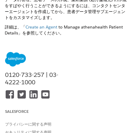
をすばやく行うことができるようにするには、コンタクトセンタ
ーエージェントを作成してから、患者データ管理サブエージェン
トをカスタマイズします。
詳細は、「
Create an Agent
to Manage athenahealth Patient
Details」を参照してください。
関連項目:
サブエージェント: Patient Data Management (患者データ管
理)
標準トピックの編集
0120-733-257 | 03-
外部ログイン情報の有効化
汎用 FHIR クライアントを使用したリアルタイムの EMR イン
4222-1000
テグレーション
この記事で問題は解決されましたか?
SALESFORCE
ご意見をお待ちしております。
プライバシーに関する声明
はい
いいえ
セキュリティに関する声明