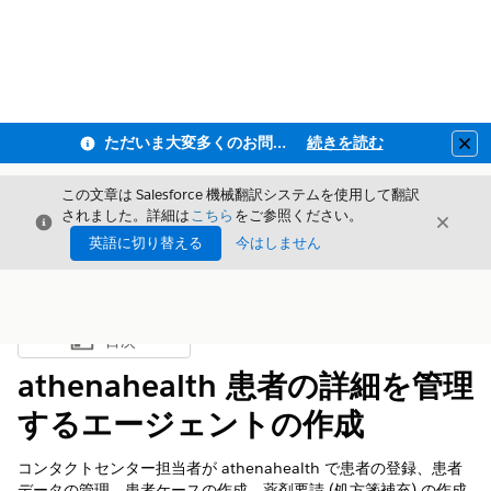
ただいま大変多くのお問い合わせをいただいており、ご連絡までにお時間を頂戴しております
続きを読む
Clo
この文章は Salesforce 機械翻訳システムを使用して翻訳
されました。詳細は
こちら
をご参照ください。
閉じる
閉じ
閉じる
英語に切り替える
今はしません
目次
目次を表示
athenahealth 患者の詳細を管理
するエージェントの作成
コンタクトセンター担当者が athenahealth で患者の登録、患者
データの管理、患者ケースの作成、薬剤要請 (処方箋補充) の作成