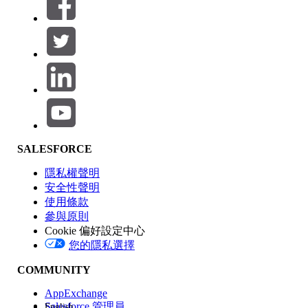
篩選條件： (0)
選取篩選
新增
產品區域
SALESFORCE
功能影響
隱私權聲明
安全性聲明
使用條款
參與原則
Cookie 偏好設定中心
版本
您的隱私選擇
COMMUNITY
AppExchange
Salesforce 管理員
English