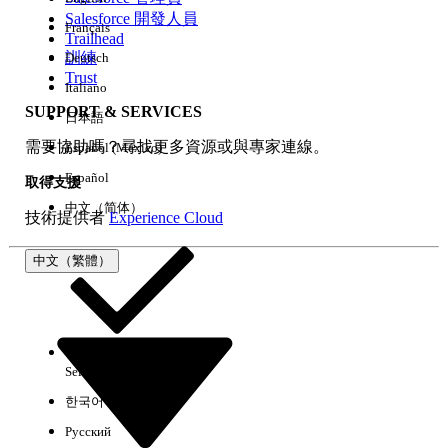
Salesforce 開發人員
Français
經驗
Trailhead
訓練
Deutsch
Trust
Italiano
SUPPORT & SERVICES
日本語
全部清除
完成
需要協助嗎？尋找更多資源或與專家連線。
Español (México)
Español
取得支援
中文（简体）
技術提供者
Experience Cloud
中文（繁體）
Select Org
中文（繁體）
한국어
Русский
沒有結果