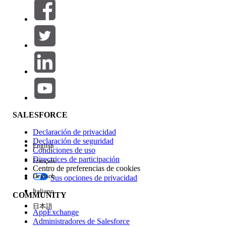
Filtros (0)
SELECCIONAR FILTROS
Agregar
Área de productos
Repercusión de función
SALESFORCE
Declaración de privacidad
Declaración de seguridad
English
Condiciones de uso
Directrices de participación
Français
Centro de preferencias de cookies
Deutsch
Sus opciones de privacidad
Edición
Italiano
COMMUNITY
日本語
AppExchange
Administradores de Salesforce