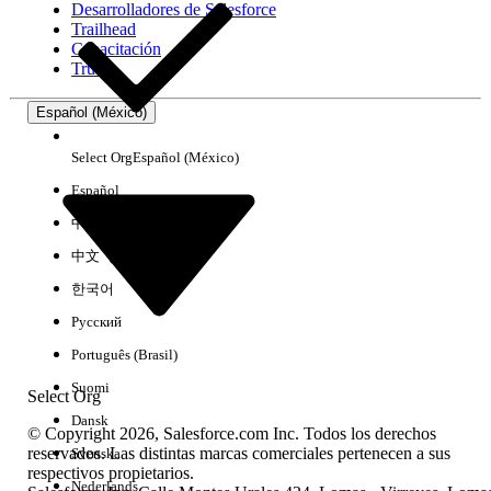
Desarrolladores de Salesforce
Trailhead
Experiencia
Capacitación
Trust
Español (México)
Borrar todo
Listo
Select Org
Español (México)
Español
中文（简体）
中文（繁體）
한국어
Русский
Português (Brasil)
Suomi
Select Org
Dansk
© Copyright 2026, Salesforce.com Inc. Todos los derechos
reservados. Las distintas marcas comerciales pertenecen a sus
Svenska
respectivos propietarios.
No hay resultados
Nederlands