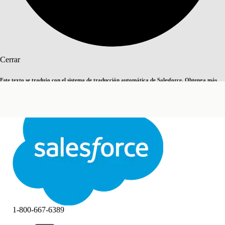
Buscar
Cerrar
Este texto se tradujo con el sistema de traducción automática de Salesforce. Obtenga más
Cambiar a inglés
Ahora no
detalles
aquí
.
Cerrar
Cerrar
1-800-667-6389