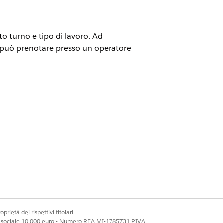
o turno e tipo di lavoro. Ad
e può prenotare presso un operatore
estione appuntamenti Health Cloud
k-end.
sata sulla capacità.
prietà dei rispettivi titolari.
ia abilitato il campo Tutti gli
ale sociale 10.000 euro - Numero REA MI-1785731 P.IVA