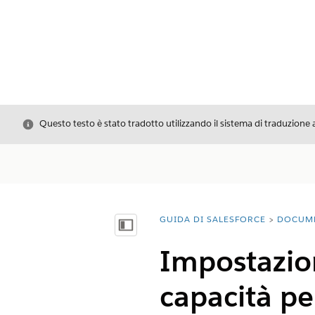
Chiudi
Questo testo è stato tradotto utilizzando il sistema di traduzione 
GUIDA DI SALESFORCE
DOCUM
Ti trovi qui:
Mostra sommario
Impostazion
capacità per