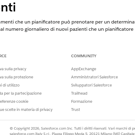
nti
menti che un pianificatore può prenotare per un determinat
al numero giornaliero di nuovi pazienti che un pianificator
STE
RCE
COMMUNITY
perience
a sulla privacy
AppExchange
ition
e
Unlimited Edition
con Health Cloud
va sulla protezione
Amministratori Salesforce
 di utilizzo
Sviluppatori Salesforce
AUTORIZZAZIONI UTENTE RICHIESTE
da per la partecipazione
Trailhead
ntamenti intelligente:
Insieme di autorizzazioni G
eferenze cookie
Formazione
ue scelte in materia di privacy
Trust
o di Salesforce Scheduler come sistema di pianificazione bac
letare i prerequisiti di Salesforce Scheduler per la pianificazione ba
© Copyright 2026, Salesforce.com Inc. Tutti i diritti riservati. Vari marchi di pro
rifica che per nessuno dei record Argomenti lavoro a turni esistenti s
salesforce.com Italy S.r.l., Piazza Filippo Meda 5, 20121 Milano (MI) Capit