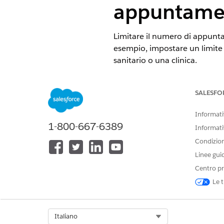
appuntame
Limitare il numero di appunta
esempio, impostare un limite 
sanitario o una clinica.
VERSIONI (EDITION) RICHIE
SALESFO
Disponibile in: Lightning Ex
Informativ
Disponibile in:
Enterprise Ed
1-800-667-6389
Informati
Condizioni
Linee gui
Per amministrare Gestione appu
Centro pr
Le t
Questa funzione richiede l'us
Se non è già stato fatto, comp
Eseguire uno script che ve
Select Org
Italiano