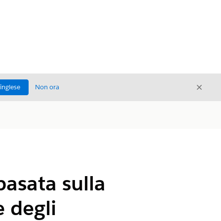
Chiud
'inglese
Non ora
Chiudi
basata sulla
e degli