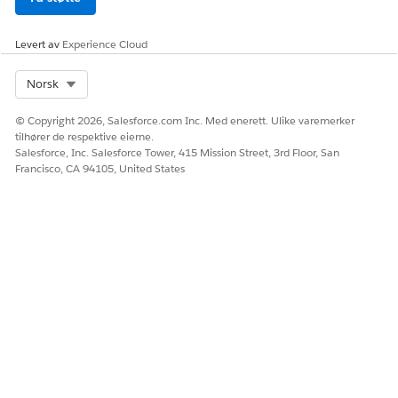
planlegges, for Maksimal avtalekapasitet.
Legg til komponenten Oppsummering av
Levert av
Experience Cloud
tjenesteområdekapasitet på tjenesteressurs- eller
tjenesteområdesiden.
Select Org
Norsk
SE OGSÅ:
© Copyright 2026, Salesforce.com Inc. Med enerett. Ulike varemerker
tilhører de respektive eierne.
Aktivere og konfigurere kapasitetsbasert planlegging
Salesforce, Inc. Salesforce Tower, 415 Mission Street, 3rd Floor, San
Oppdatere skiftarbeidsemner for kapasitetsbasert
Francisco, CA 94105, United States
planlegging
HJALP DENNE ARTIKKELEN MED Å LØSE PROBLEMET DITT?
La oss få vite det slik at vi kan forbedre!
Ja
Nei