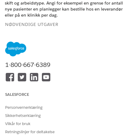
skift og arbeidstype. Angi for eksempel en grense for antall
nye pasienter en planlegger kan bestille hos en leverandør
eller på en klinikk per dag.
NØDVENDIGE UTGAVER
Tilgjengelig i Lightning Experience
Tilgjengelig i
Enterprise
og
Unlimited
Edition med Health
Cloud
1-800-667-6389
NØDVENDIGE BRUKERTILLATELSER
For å administrere
Tillatelsessettet
Intelligent
Appointment Management
avtalebehandling:
(Avtalebehandling) i Health
SALESFORCE
Cloud
Personvernerklæring
Denne funksjonen krever bruk av Salesforce Scheduler som
backend planleggingssystem.
Sikkerhetserklæring
Vilkår for bruk
Hvis du ikke allerede har gjort det, utfører du Salesforce
Scheduler for kapasitetsbasert planlegging.
Retningslinjer for deltakelse