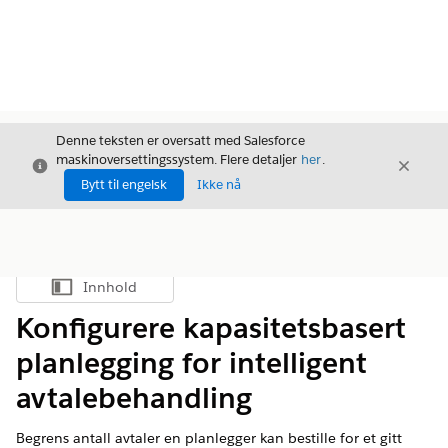
Denne teksten er oversatt med Salesforce
maskinoversettingssystem. Flere detaljer
her
.
Avslutt
Avslut
Avslutt
Bytt til engelsk
Ikke nå
Innhold
Vis innholdsfortegnelse
Konfigurere kapasitetsbasert
planlegging for intelligent
avtalebehandling
Begrens antall avtaler en planlegger kan bestille for et gitt