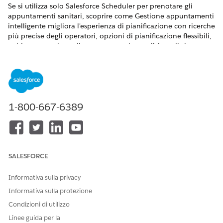
Se si utilizza solo Salesforce Scheduler per prenotare gli
appuntamenti sanitari, scoprire come Gestione appuntamenti
intelligente migliora l'esperienza di pianificazione con ricerche
più precise degli operatori, opzioni di pianificazione flessibili,
guida automatica agli appuntamenti e analisi predittiva.
VERSIONI (EDITION) RICHIESTE
Disponibile in: Lightning Experience
Disponibile in:
Enterprise Edition
e
Unlimited Edition
con
1-800-667-6389
Health Cloud
Potente ricerca di operatori
Il modello di dati dell'operatore aiuta i pianificatori a
mettere in contatto i pazienti con gli operatori più adatti
SALESFORCE
in modo più efficiente. La ricerca dell'operatore include
criteri come la specialità, il tipo di operatore, le lingue
Informativa sulla privacy
parlate e se l'operatore accetta nuovi pazienti. Se si utilizza
Informativa sulla protezione
già la ricerca degli operatori, è possibile utilizzare i dati
Condizioni di utilizzo
degli operatori esistenti con Gestione appuntamenti
Linee guida per la
intelligente.