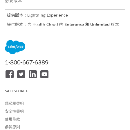
必要版本
提供版本：Lightning Experience
提供版本：含 Health Cloud 的
Enterprise
和
Unlimited
版本
強大的提供者搜尋
提供者資料模型可協助排程者更有效率地將病患與最適合的提供
者連線。提供者搜尋包含如專科、提供者類型、所說語言,以及
提供者是否接受新病患等條件。如果您已使用提供者搜尋,您可
1-800-667-6389
以將現有的提供者資料搭配「智慧約會管理」使用。
多步驟排程
一次預訂一系列相關約會。例如,使用「智慧約會管理」中的預
先建立工作流程來預訂一系列的手術前程序或疫苗接種。
SALESFORCE
個人化約會指引
自訂畫面流程可改善電話服務中心工作人員的效率。此流程會引
隱私權聲明
導工作人員選取工作類型、提供者偏好設定和參與管道。使用將
安全性聲明
自訂流程與特定工作類型相關聯的工作類型程式碼集配套,進一
步自訂排程工作流程。
使用條款
並列行事曆檢視
參與原則