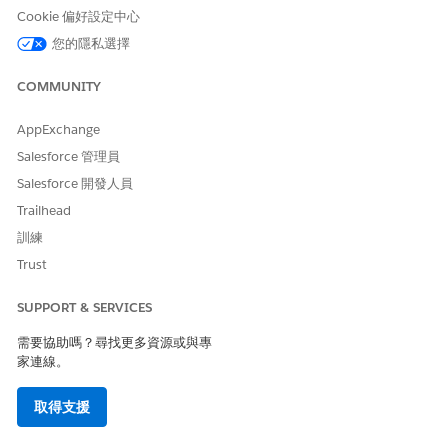
在行事曆檢視中比較資源可用性,為約會預訂多個提供者和資
Cookie 偏好設定中心
產。
您的隱私選擇
與多個排程系統的整合
透過連線至 Salesforce Scheduler 和外部電子健康記錄 (EHR)
COMMUNITY
系統,全方位檢視提供者可用性。
AppExchange
更快速轉換至自助式約會
Salesforce 管理員
如果您已在內部使用「智慧約會管理」,則在為病患設定自助排
程方面已經開始了。引導式設定可引導您完成每個組態步驟,其
Salesforce 開發人員
中包含明確、簡單的指示,以及相關說明頁面的連結。
Trailhead
預測分析以減少未顯示
訓練
「智慧約會管理的 CRM Analytics 預估」附加元件會醒目提示
Trust
病患最有可能出現的日期和時間。
SUPPORT & SERVICES
智慧約會管理排程流程
需要協助嗎？尋找更多資源或與專
家連線。
排程工作流程
約會詳細資料
一對一排程
一個病患,一個提供者
取得支援
多步驟排程
一系列預先決定的相關約會,例