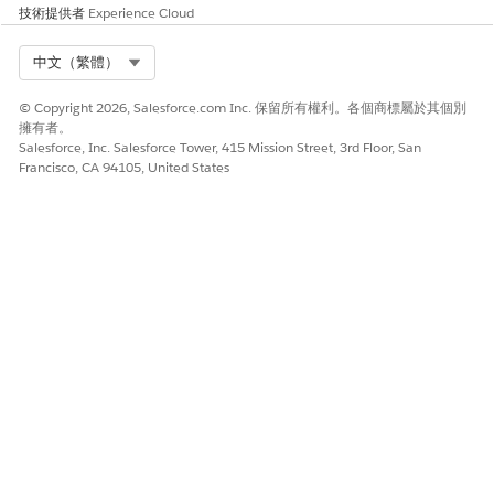
技術提供者
Experience Cloud
如 3 個步驟的疫苗接種系列
循環排程
以指定頻率進行的一系列持續
Select Org
中文（繁體）
約會,例如每週週三為 12 週發
生的物理治療約會
© Copyright 2026, Salesforce.com Inc. 保留所有權利。各個商標屬於其個別
擁有者。
資產排程
房間、設備和非可排程的資產,
Salesforce, Inc. Salesforce Tower, 415 Mission Street, 3rd Floor, San
例如輪椅和 ⁇ 子
Francisco, CA 94105, United States
多資源排程
多個提供者、病患、房間、設
備和其他資產,全部一次預訂
Salesforce Scheduler 和智慧約會管理使用的物件
某些物件用於排程約會,而其他物件則由排程流程所建立。
物件
SALESFORCE
智慧約會管理
SCHEDULER
一對一排程
提供者搜尋物件
醫療照護開業醫師