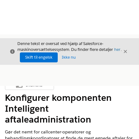
Denne tekst er oversat ved hjælp af Salesforce-
maskinoversættelsessystem. Du finder flere detaljer
her
.
Luk
Luk
Luk
Skift til engelsk
Ikke nu
Indhold
Vis indholdsfortegnelse
Konfigurer komponenten
Intelligent
aftaleadministration
Gør det nemt for callcenter-operatorer og
behandlingskoordinatorer at finde de mest egnede aftaler for