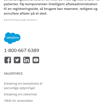
patienter. Føj komponenten Intelligent aftaleadministration
til en registreringsside, så brugere kan reservere, redigere og
annullere aftaler på et sted.
EDITIONSHEADING
Tilgængelig i: Lightning Experience
Tilgængelig i:
Enterprise
og
Unlimited
Edition med Health
Cloud
1-800-667-6389
Føj komponenten Intelligent aftaleadministration til
registreringssider
Giv planlæggere mulighed for at planlægge aftaler fra
konti, kliniske tjenesteanmodninger eller opgaver. Vælg de
SALESFORCE
funktioner og felter, der skal inkluderes i aftalekonsollen.
Vis en aftaleliste med Rediger- og Annuller-handlinger
Erklæring om beskyttelse af
Gør det praktisk for planlæggere at redigere og annullere
personlige oplysninger
aftaler ved at vise listen over eksisterende aftaler på
Erklæring om sikkerhed
konsollen. Fra aftalelisten kan brugere klikke på
Vilkår for anvendelse
handlingen Rediger aftale for at ændre aftaleoplysninger,