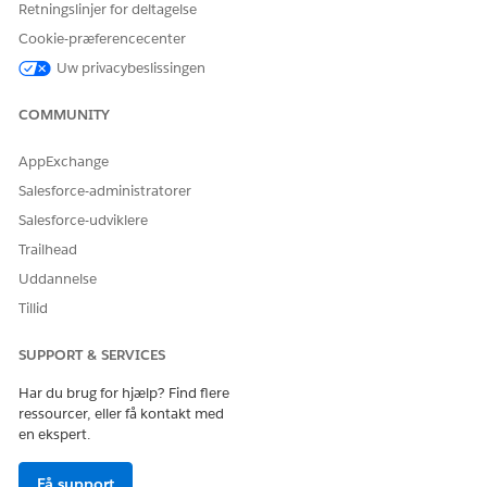
f.eks. dato, klokkeslæt, udbyder og aktiv. Brugere kan også
Retningslinjer for deltagelse
klikke på handlingen Annuller aftale for at annullere
Cookie-præferencecenter
individuelle aftaler.
Uw privacybeslissingen
COMMUNITY
LØSTE DENNE ARTIKEL DIT PROBLEM?
AppExchange
Giv os besked, så vi kan forbedre os!
Salesforce-administratorer
Salesforce-udviklere
Ja
Nej
Trailhead
Uddannelse
Tillid
SUPPORT & SERVICES
Har du brug for hjælp? Find flere
ressourcer, eller få kontakt med
en ekspert.
Få support