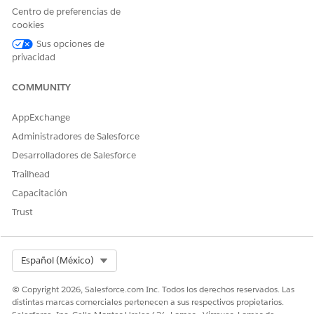
clic en la acción Modificar cita para cambiar detalles de
Centro de preferencias de
citas como la fecha, la hora, el proveedor y el activo. Los
cookies
usuarios también pueden hacer clic en la acción Cancelar
Sus opciones de
cita para cancelar citas individuales.
privacidad
COMMUNITY
AppExchange
¿RESOLVIÓ ESTE ARTÍCULO SU PROBLEMA?
¡Háganos saber cómo podemos mejorar!
Administradores de Salesforce
Desarrolladores de Salesforce
Sí
No
Trailhead
Capacitación
Trust
Select Org
Español (México)
© Copyright 2026, Salesforce.com Inc. Todos los derechos reservados. Las
distintas marcas comerciales pertenecen a sus respectivos propietarios.