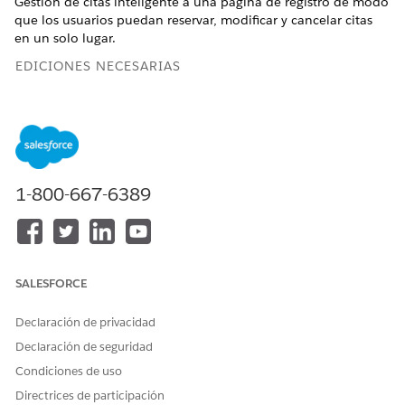
Gestión de citas inteligente a una página de registro de modo
que los usuarios puedan reservar, modificar y cancelar citas
en un solo lugar.
EDICIONES NECESARIAS
Disponible en: Lightning Experience
Disponible en:
Enterprise Edition
y
Unlimited Edition
con
Health Cloud
1-800-667-6389
Agregar el componente Gestión de citas inteligente a
páginas de registro
Dé a los programadores la capacidad de programar citas
desde cuentas, solicitudes de servicio clínico o tareas.
Seleccione las funciones y los campos que desea incluir
SALESFORCE
en la consola de citas.
Mostrar una lista de citas con acciones Modificar y
Declaración de privacidad
Cancelar
Declaración de seguridad
Facilite a los programadores la tarea de modificar y
Condiciones de uso
cancelar citas mostrando la lista de citas existentes en la
Directrices de participación
consola. Desde la lista de citas, los usuarios pueden hacer