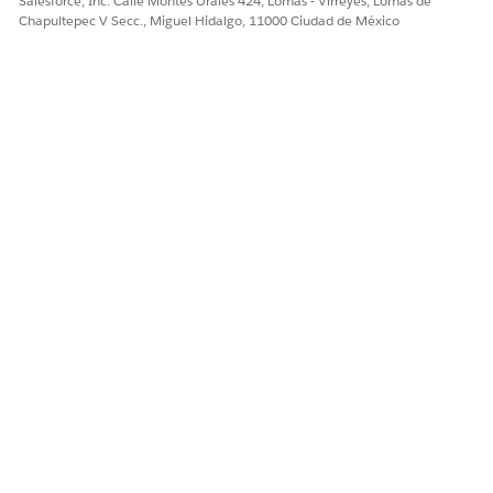
Salesforce, Inc. Calle Montes Urales 424, Lomas - Virreyes, Lomas de
Chapultepec V Secc., Miguel Hidalgo, 11000 Ciudad de México