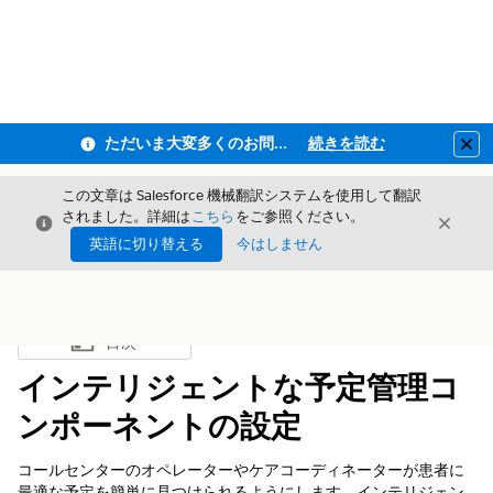
ただいま大変多くのお問い合わせをいただいており、ご連絡までにお時間を頂戴しております
続きを読む
Clo
この文章は Salesforce 機械翻訳システムを使用して翻訳
されました。詳細は
こちら
をご参照ください。
閉じる
閉じ
閉じる
英語に切り替える
今はしません
目次
目次を表示
インテリジェントな予定管理コ
ンポーネントの設定
コールセンターのオペレーターやケアコーディネーターが患者に
最適な予定を簡単に見つけられるようにします。インテリジェン