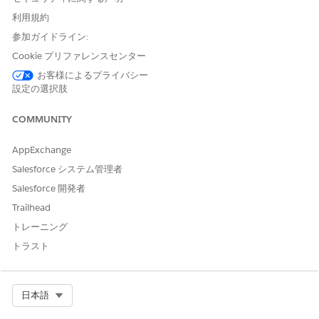
す。ユーザーは [予定をキャンセル] アクションをクリックし
利用規約
て個々の予定をキャンセルすることもできます。
参加ガイドライン:
Cookie プリファレンスセンター
お客様によるプライバシー
この記事で問題は解決されましたか?
設定の選択肢
ご意見をお待ちしております。
COMMUNITY
はい
いいえ
AppExchange
Salesforce システム管理者
Salesforce 開発者
Trailhead
トレーニング
トラスト
Select Org
日本語