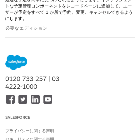
トな予定管理コンポーネントをレコードページに追加して、ユー
ザーが予定をすべて 1 か所で予約、変更、キャンセルできるよう
にします。
必要なエディション
使用可能なインターフェース: Lightning Experience
使用可能なエディション: Health Cloud が付属する
Enterprise
Edition および
Unlimited
Edition
レコードページへのインテリジェントな予定管理コンポーネン
0120-733-257 | 03-
トの追加
4222-1000
スケジューラーが取引先、臨床サービス要請、または ToDo
から予定をスケジュールできるようにします。予定コンソール
に含める機能と項目を選択します。
変更およびキャンセルアクションを含む予定リストの表示
コンソールに既存の予定のリストを表示することで、スケジュ
SALESFORCE
ール担当者が予定を変更およびキャンセルしやすくします。予
定リストから、[予定を変更] アクションをクリックして、日
プライバシーに関する声明
付、時刻、提供者、納入商品などの予定の詳細を変更できま
セキュリティに関する声明