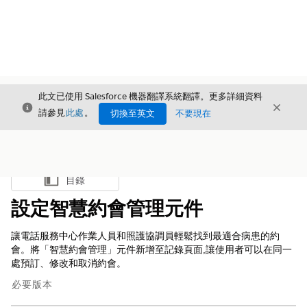
此文已使用 Salesforce 機器翻譯系統翻譯。更多詳細資料
結束
結束
結束
請參見
此處
。
切換至英文
不要現在
目錄
顯示目錄
設定智慧約會管理元件
讓電話服務中心作業人員和照護協調員輕鬆找到最適合病患的約
會。將「智慧約會管理」元件新增至記錄頁面,讓使用者可以在同一
處預訂、修改和取消約會。
必要版本