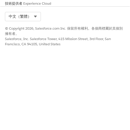
技術提供者
Experience Cloud
Select Org
中文（繁體）
© Copyright 2026, Salesforce.com Inc. 保留所有權利。各個商標屬於其個別
擁有者。
Salesforce, Inc. Salesforce Tower, 415 Mission Street, 3rd Floor, San
Francisco, CA 94105, United States