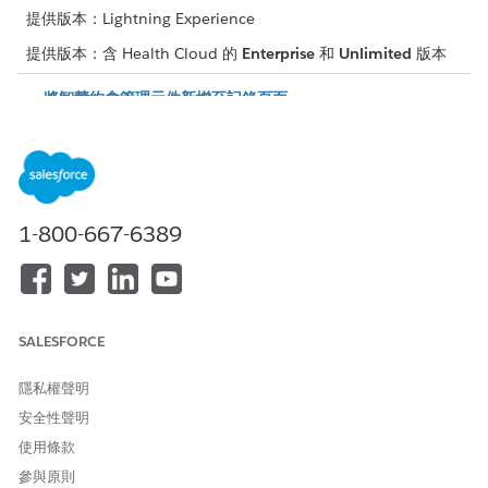
提供版本：Lightning Experience
提供版本：含 Health Cloud 的
Enterprise
和
Unlimited
版本
將智慧約會管理元件新增至記錄頁面
讓排程者能夠從帳戶、臨床服務要求或工作排程約會。選取要包
含在約會主控台中的功能與欄位。
顯示含「修改」和「取消」動作的約會清單
透過在主控台上顯示現有約會的清單,讓排程者能輕鬆修改和取
消約會。從約會清單中,使用者可以按一下「修改約會」動作來
1-800-667-6389
變更約會詳細資料,例如日期、時間、提供者和資產。使用者也
可以按一下「取消約會」動作來取消個別約會。
SALESFORCE
此文章是否解決您的問題？
隱私權聲明
請讓我們知道，以便我們改進！
安全性聲明
是
否
使用條款
參與原則