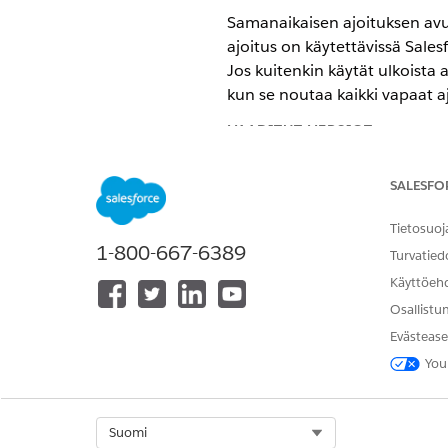
Samanaikaisen ajoituksen avul
ajoitus on käytettävissä Sales
Jos kuitenkin käytät ulkoista 
kun se noutaa kaikki vapaat aj
VAADITUT VERSIOT
Käytettävissä: Lightning Exp
SALESFO
Käytettävissä: Health Cloud
Tietosuoj
1-800-667-6389
Turvatied
Käyttöeh
Älykkään ajanvarausten hallinn
Osallistu
Evästease
Ota Samanaikainen ajoitus käy
You
Jos organisaatiossasi on jo ty
Lisätietoja on kohdassa Usei
Napsauta Developer Cons
Kopioi Salesforce Schedule
Select Org
Suomi