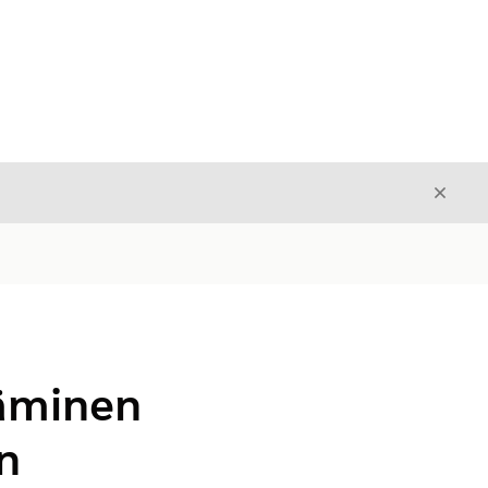
Sulje
Sulje
täminen
n