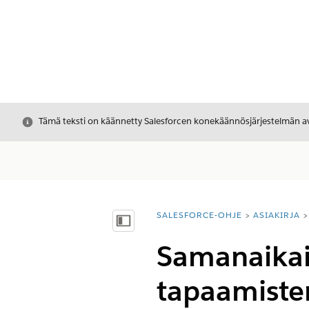
Sulje
Tämä teksti on käännetty Salesforcen konekäännösjärjestelmän avu
SALESFORCE-OHJE
ASIAKIRJA
Olet tässä:
Näytä sisällysluettelo
Samanaikai
tapaamiste