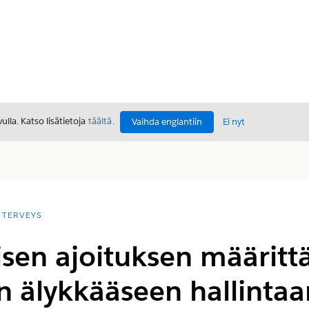
lla. Katso lisätietoja
täältä
.
Vaihda englantiin
Ei nyt
TERVEYS
sen ajoituksen määrit
n älykkääseen hallintaa