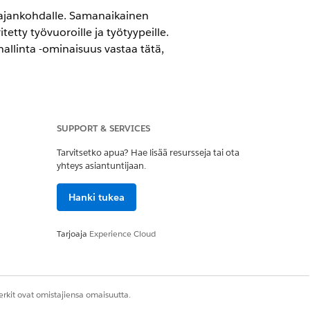
e ajankohdalle. Samanaikainen
etty työvuoroille ja työtyypeille.
hallinta -ominaisuus vastaa tätä,
SUPPORT & SERVICES
Tarvitsetko apua? Hae lisää resursseja tai ota
yhteys asiantuntijaan.
Hanki tukea
 hallinta
Tarjoaja
Experience Cloud
rkit ovat omistajiensa omaisuutta.
ista, että valitset koodin, joka otetaan