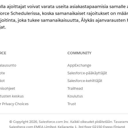
la ajoittajat voivat varata useita asiakastapaamisia samall
force Schedulerissa, koska samanaikaiset rajoitukset on määrit
ajoitinta, joka tukee samanaikaisuutta, Älykäs ajanvarausten 
at.
eriencessa
RCE
COMMUNITY
in
Enterprise
- ja
Unlimited Edition
-versiot
alausunto
AppExchange
ote
Salesforce-pääkäyttäjät
TARVITTAVAT KÄYTTÖOIKEUDET
dot
Salesforce-kehittäjät
an käyttäminen:
Health Cloudin ajanvarausten
misohjeet
Trailhead
tusten keskus
Koulutus
ttöön Määritykset-valikon Salesforce Scheduler -asetuksista.
r Privacy Choices
Trust
övuorotietueita, suorita vaadittu Apex.
den
aiheiden käyttöönoton edellytykset työvuorojen asetukselle
.
olesta
Virheenkorjaus | Avaa Suorita anonyymi ikkuna
.
© Copyright 2026, Salesforce.com Inc. Kaikki oikeudet pidätetään. Tavarame
r -ohjeen Apex, joka siirtää työtyypin ja työvuorojen liitännät. Varm
Salesforce.com EMEA Limited, Keilaranta 1, 3rd floor 02150 Espoo Finland