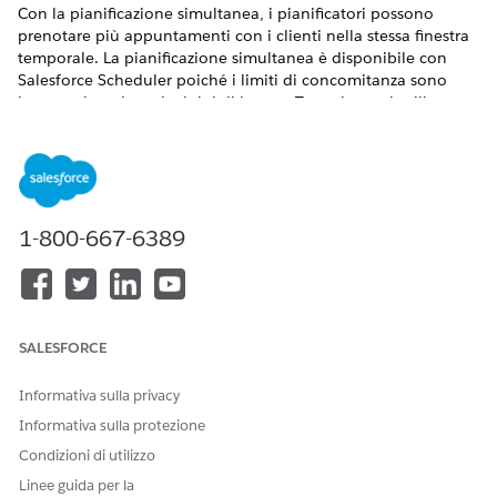
Con la pianificazione simultanea, i pianificatori possono
prenotare più appuntamenti con i clienti nella stessa finestra
temporale. La pianificazione simultanea è disponibile con
Salesforce Scheduler poiché i limiti di concomitanza sono
impostati per i turni e i tipi di lavoro. Tuttavia, se si utilizza
uno strumento di pianificazione esterno che supporta la
concomitanza, Gestione appuntamenti intelligente riflette
questo aspetto poiché recupera tutte le finestre disponibili.
VERSIONI (EDITION) RICHIESTE
1-800-667-6389
Disponibile in: Lightning Experience
Disponibile in:
Enterprise Edition
e
Unlimited Edition
con
Health Cloud
SALESFORCE
AUTORIZZAZIONI UTENTE RICHIESTE
Informativa sulla privacy
Per utilizzare Gestione
Gestione appuntamenti
Informativa sulla protezione
appuntamenti intelligente:
Health Cloud
Condizioni di utilizzo
Da Imposta, in Impostazioni Salesforce Scheduler,
Linee guida per la
abilitare Pianificazione simultanea.