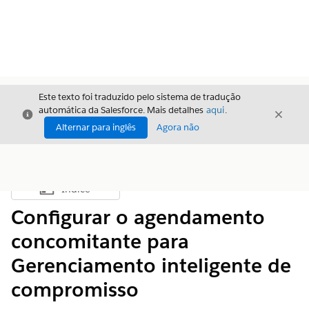
Este texto foi traduzido pelo sistema de tradução
automática da Salesforce. Mais detalhes
aqui
.
Fechar
Fecha
Fechar
Alternar para inglês
Agora não
Índice
Mostrar índice
Configurar o agendamento
concomitante para
Gerenciamento inteligente de
compromisso