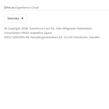
Drivs av
Experience Cloud
SE ÄVEN:
Aktivera samtidig schemaläggning
Select Org
Svenska
Förkrav för att aktivera flera ämnen för inställningen Skift
Aktivera inställningen Flera ämnen för skift
© Copyright 2026, Salesforce.com Inc. Alla rättigheter förbehålles.
Konfigurera skiftinställningar
Varumärken tillhör respektive ägare.
SFDC SWEDEN AB, Klarabergsviadukten 63, 111 64 Stockholm, Sweden
LÖSTE DENNA ARTIKEL DITT PROBLEM?
Berätta för oss vad vi kan förbättra!
Ja
Nej