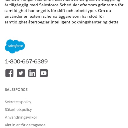
är tillgänglig med Salesforce Scheduler eftersom gränserna för
samtidighet har angetts för skift och arbetstyper. Om du
använder en extern schemaläggare som har stöd för
samtidighet återspeglar Intelligent bokningshantering detta
eftersom den hämtar alla tillgängliga luckor.
VERSIONER SOM KRÄVS
Tillgängliga i: Lightning Experience
Tillgängliga i:
Enterprise
och
Unlimited
Editions med Health
1-800-667-6389
Cloud
ANVÄNDARBEHÖRIGHETER SOM KRÄVS
Använda Intelligent
Health Cloud
SALESFORCE
bokningshantering:
bokningshantering
Sekretesspolicy
I Inställningar, i Salesforce Scheduler, aktivera Samtidig
Säkerhetspolicy
schemaläggning.
Användningsvillkor
Om du redan har skiftposter i din organisation, kör den
Apex kod som behövs.
Riktlinjer för deltagande