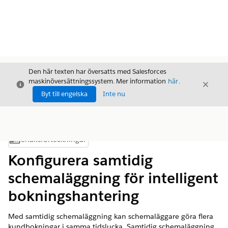
Den här texten har översatts med Salesforces
maskinöversättningssystem. Mer information
här
.
Stäng
Stäng
Stäng
Byt till engelska
Inte nu
Innehållsförteckningar
Visa innehållsförteckning
Konfigurera samtidig
schemaläggning för intelligent
bokningshantering
Med samtidig schemaläggning kan schemaläggare göra flera
kundbokningar i samma tidslucka. Samtidig schemaläggning