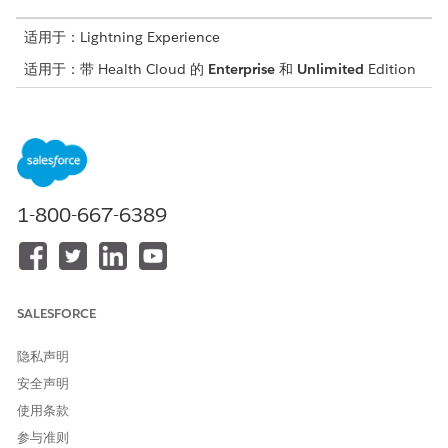
适用于：Lightning Experience
适用于：带 Health Cloud 的
Enterprise
和
Unlimited
Edition
所需用户权限
要使用智能预约管理：
Health Cloud 预约管理
从“设置”中，在 Salesforce Scheduler 设置中，启用并发计
1-800-667-6389
划。
如果您的组织中已经有轮班记录，请执行所需的 Apex 代码。
有关详细信息，请参阅为轮班设置启用多个主题的
先决条件
。
在开发人员控制台中，单击
调试 | 打开匿名执行窗口
。
在 Salesforce Scheduler 帮助中，复制迁移工作类型和轮
SALESFORCE
班关联的 Apex 代码。请确保选择在启用 Salesforce
Scheduler for Health Cloud 选项时适用的代码。
隐私声明
将代码粘贴到窗口中，然后单击执行。
重复这些步骤，以执行清除现有工作类型和工作类型数据的
安全声明
代码。
使用条款
从“设置”中，在 Salesforce Scheduler 设置中，启用轮班的多
参与准则