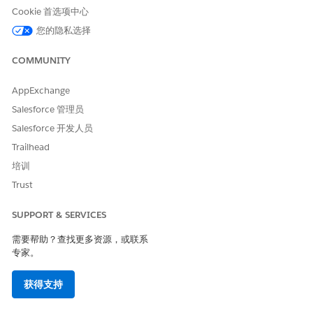
个主题。
Cookie 首选项中心
设置轮班的并发。
您的隐私选择
从应用程序启动器中，查找并选择
轮班
。
单击轮班旁边的操作菜单，然后单击
配置
。请确保单击配
COMMUNITY
置，而不是编辑。
选择
最大预约数量
。然后，为每个主题输入可以预订的最大
AppExchange
预约数量的值。主题在 Health Cloud 中称为工作类型。
Salesforce 管理员
另请参阅：
Salesforce 开发人员
Trailhead
启用并发计划
启用轮班的多个主题设置的先决条件
培训
启用轮班的多个主题设置
Trust
配置轮班设置
SUPPORT & SERVICES
需要帮助？查找更多资源，或联系
本文章是否解决您的问题？
专家。
请与我们共享您的想法，以便我们进行改进！
获得支持
是
否