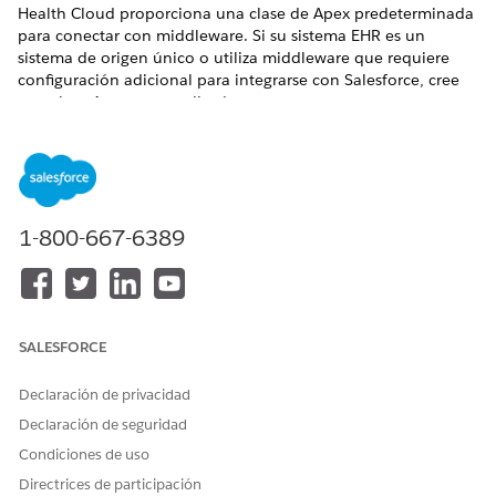
Health Cloud proporciona una clase de Apex predeterminada
para conectar con middleware. Si su sistema EHR es un
sistema de origen único o utiliza middleware que requiere
configuración adicional para integrarse con Salesforce, cree
una clase Apex personalizada.
EDICIONES NECESARIAS
Disponible en: Lightning Experience
Disponible en:
Enterprise Edition
y
Unlimited Edition
con
1-800-667-6389
Health Cloud
Se requiere una clase Apex personalizada si:
Su sistema de programación externo requiere más
SALESFORCE
parámetros en solicitudes que los que incluye la clase
Apex predeterminada.
Declaración de privacidad
Se conecta a un único sistema de origen y desea utilizar
una clase Apex personalizada para realizar
Declaración de seguridad
transformaciones de datos que de otro modo realizaría el
Condiciones de uso
middleware.
Directrices de participación
Desea realizar operaciones en respuestas desde su sistema