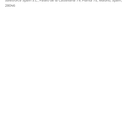
Salesforce Spain S.L., Paseo de la Castellana 79, Planta 7ª, Madrid, Spain,
28046