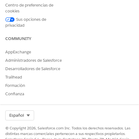
Centro de preferencias de
de programación externo.
cookies
Considere utilizar MuleSoft para integrar datos Health Cloud y
Sus opciones de
su sistema de programación externo. Para obtener detalles,
privacidad
póngase en contacto con su ejecutivo de cuenta.
COMMUNITY
CONSULTE TAMBIÉN:
Definir clases de Apex
AppExchange
Guía del desarrollador Health Cloud: Interfaz
Administradores de Salesforce
AppointmentBookingInterop
Desarrolladores de Salesforce
Trailhead
Formación
¿RESOLVIÓ ESTE ARTÍCULO SU PROBLEMA?
Confianza
¡Háganos saber cómo podemos mejorar!
Sí
No
Select Org
Español
© Copyright 2026, Salesforce.com Inc. Todos los derechos reservados. Las
distintas marcas comerciales pertenecen a sus respectivos propietarios.