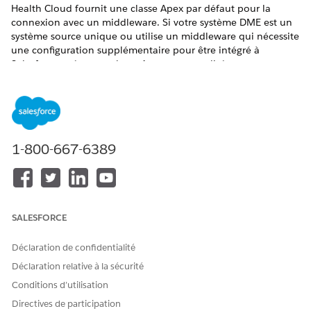
Health Cloud fournit une classe Apex par défaut pour la
connexion avec un middleware. Si votre système DME est un
système source unique ou utilise un middleware qui nécessite
une configuration supplémentaire pour être intégré à
Salesforce, créez une classe Apex personnalisée.
ÉDITIONS REQUISES
Disponible avec : Lightning Experience
Disponible avec : éditions
Enterprise
et
Unlimited
avec
1-800-667-6389
Health Cloud
Une classe Apex personnalisée est requise si:
Votre système de planification externe nécessite plus de
SALESFORCE
paramètres dans les requêtes que la classe Apex par
défaut n'en inclut.
Déclaration de confidentialité
Vous vous connectez à un système source unique et
souhaitez utiliser une classe Apex personnalisée pour
Déclaration relative à la sécurité
effectuer des transformations de données qui sont
Conditions d’utilisation
autrement effectuées par un middleware.
Directives de participation
Vous souhaitez exécuter des opérations sur les réponses