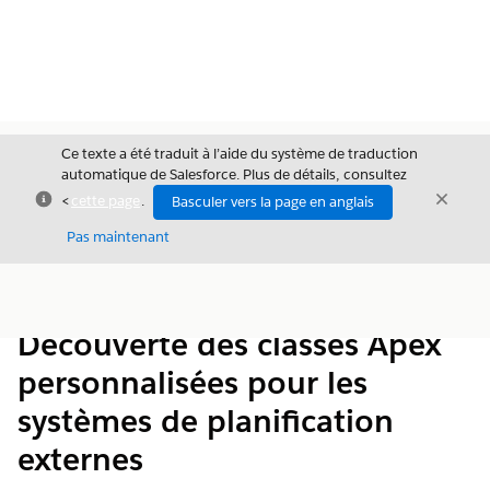
Ce texte a été traduit à l’aide du système de traduction
automatique de Salesforce. Plus de détails, consultez
Fermer
Ferme
<
cette page
.
Basculer vers la page en anglais
Fermer
Pas maintenant
Table des
Afficher la table des matières
matières
Découverte des classes Apex
personnalisées pour les
systèmes de planification
externes