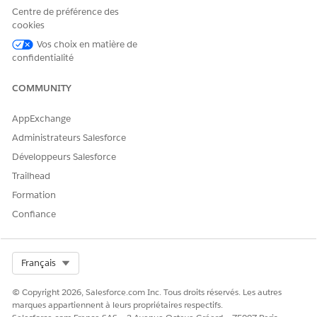
Centre de préférence des
de votre système de planification externe.
cookies
Pensez à utiliser MuleSoft pour intégrer les données Health
Vos choix en matière de
Cloud et votre système de planification externe. Pour plus
confidentialité
d'informations, contactez votre chargé de compte.
COMMUNITY
VOIR ÉGALEMENT :
Définition de classes Apex
AppExchange
Health Cloud Developer Guide : Interface
Administrateurs Salesforce
AppointmentBookingInterop
Développeurs Salesforce
Trailhead
Formation
CET ARTICLE A-T-IL RÉSOLU VOTRE PROBLÈME ?
Confiance
Dites-nous ce que nous pouvons améliorer !
Oui
Non
Select Org
Français
© Copyright 2026, Salesforce.com Inc. Tous droits réservés. Les autres
marques appartiennent à leurs propriétaires respectifs.