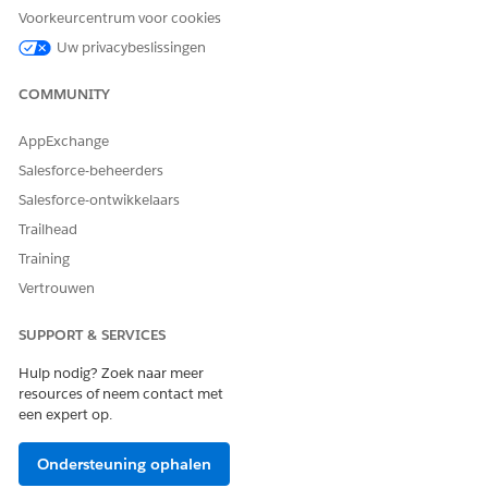
gegevens en uw externe planningssysteem te integreren.
Voorkeurcentrum voor cookies
Neem voor details contact op met uw accountmanager.
Uw privacybeslissingen
ZIE OOK:
COMMUNITY
Apex-klassen definiëren
AppExchange
Health Cloud Developer Guide:
AppointmentBookingInterop-interface
Salesforce-beheerders
Salesforce-ontwikkelaars
Trailhead
HEEFT DIT ARTIKEL UW PROBLEEM OPGELOST?
Training
Laat ons weten wat we kunnen doen om te verbeteren!
Vertrouwen
Ja
Nee
SUPPORT & SERVICES
Hulp nodig? Zoek naar meer
resources of neem contact met
een expert op.
Ondersteuning ophalen