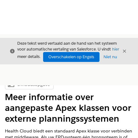
Deze tekst werd vertaald aan de hand van het systeem
voor automatische vertaling van Salesforce. U vindt
hier
Sluiten
Sluite
Sluiten
meer details.
Overschakelen op Engels
Niet nu
Inhoudsopgave
Inhoudsopgave weergeven
Meer informatie over
aangepaste Apex klassen voor
externe planningssystemen
Health Cloud biedt een standaard Apex klasse voor verbinden
met middleware. Als uw EPD-systeem één bronsysteem is of