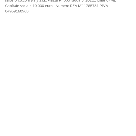
salesforce.com Italy S.r.l., Piazza Filippo Meda 5, 20121 Milano (MI)
Capitale sociale 10.000 euro - Numero REA MI-1785731 P.IVA
04959160963