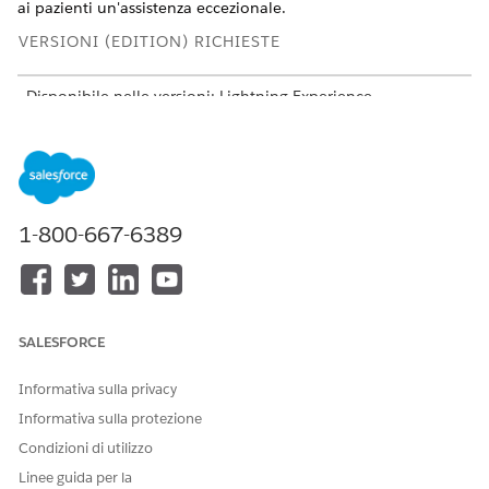
ai pazienti un'assistenza eccezionale.
VERSIONI (EDITION) RICHIESTE
Disponibile nelle versioni: Lightning Experience
Disponibile in:
Enterprise Edition
e
Unlimited Edition
con
Health Cloud
Impostazione della pianificazione di gruppo
Offrire ai pianificatori la possibilità di assegnare più
1-800-667-6389
partecipanti a un unico appuntamento.
Considerazioni sulla pianificazione di gruppo
Tenere presenti le seguenti considerazioni e limitazioni
quando si utilizza Pianificazione di gruppo.
SALESFORCE
Informativa sulla privacy
Informativa sulla protezione
QUESTO ARTICOLO HA RISOLTO IL PROBLEMA?
Condizioni di utilizzo
Facci sapere, così possiamo migliorare!
Linee guida per la