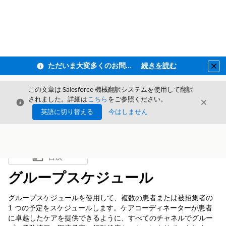
ただいま大変多くのお問い合わせをいただいており、ご連絡までにお時間を頂戴しております
続きを読む
Clo
この文章は Salesforce 機械翻訳システムを使用して翻訳
されました。詳細は
こちら
をご参照ください。
閉じる
閉じ
閉じる
英語に切り替える
今はしません
目次
目次を表示
グループスケジュール
グループスケジュールを使用して、複数の患者または被招集者の
1 つの予定をスケジュールします。ケアコーディネーターが患者
に卓越したケアを提供できるように、すべてのチャネルでグルー