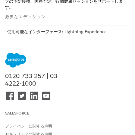
プの予防接種、医療予定、行動健康セッションをサポートしま
す。
必要なエディション
使用可能なインターフェース: Lightning Experience
使用可能なエディション: Health Cloud が付属する
Enterprise
Edition および
Unlimited
Edition
グループスケジュールの設定
スケジューラーが 1 つの予定に複数の被招集者を割り当てる
ことができるようにします。
0120-733-257 | 03-
4222-1000
グループスケジュールに関する考慮事項
グループスケジュールを使用するときは、次の考慮事項と制限
事項に留意してください。
SALESFORCE
この記事で問題は解決されましたか?
プライバシーに関する声明
ご意見をお待ちしております。
セキュリティに関する声明