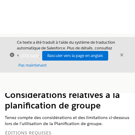
Ce texte a été traduit à l’aide du système de traduction
automatique de Salesforce. Plus de détails, consultez
Fermer
Ferme
<
cette page
.
Basculer vers la page en anglais
Fermer
Pas maintenant
Table des
Afficher la table des matières
matières
Considérations relatives à la
planification de groupe
Tenez compte des considérations et des limitations ci-dessous
lors de l'utilisation de la Planification de groupe.
ÉDITIONS REQUISES