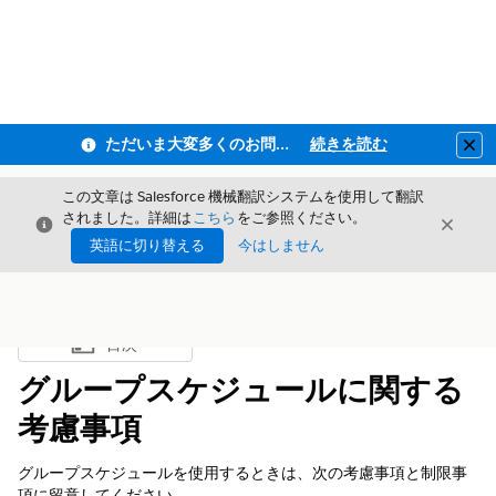
ただいま大変多くのお問い合わせをいただいており、ご連絡までにお時間を頂戴しております
続きを読む
Clo
この文章は Salesforce 機械翻訳システムを使用して翻訳
されました。詳細は
こちら
をご参照ください。
閉じる
閉じ
閉じる
英語に切り替える
今はしません
目次
目次を表示
グループスケジュールに関する
考慮事項
グループスケジュールを使用するときは、次の考慮事項と制限事
項に留意してください。