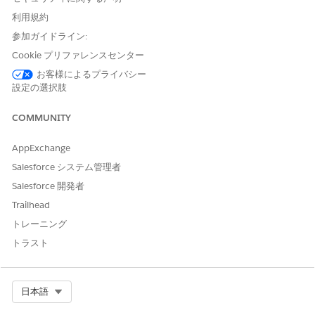
クセス権と項目レベルセキュリティを付与します。
作業種別予定カテゴリによって、ユーザーがサービス予定をグ
利用規約
ループ予定
としてスケジュールできるかどうかが決まります。
参加ガイドライン:
グループサービス予定をサポートする
には、関連付けられたシ
Cookie プリファレンスセンター
フトでグループ予定もサポートする必要があります。サービス
予定がグループ予定としてスケジュールされている場合、出席
お客様によるプライバシー
設定の選択肢
者制限が適用されます。
COMMUNITY
予定管理
1 つのグループサービス予定には、最大 50 人の被招集者 (患
AppExchange
者 + 被招集者の合計) を含めることができます。
Salesforce システム管理者
仮想ケアの場合、最大参加者数はプライマリ患者と提供者を含
Salesforce 開発者
めて 8 人です。この上限は、予定が作成または変更されたと
きに適用されます。
Trailhead
ゲストカスタマーポータルユーザーは、グループ予定を作成で
トレーニング
きません。
トラスト
ゲストカスタマーポータルユーザーは予定をキャンセルできま
す。
すべてキャンセルする
ことも、[
自分で登録
解除] を選択し
て予定からユーザーを削除することもできますが、他の被招集
者の予定はキャンセルされません。
Select Org
日本語
被招集者はグループ予定を変更できません。主患者とサービス