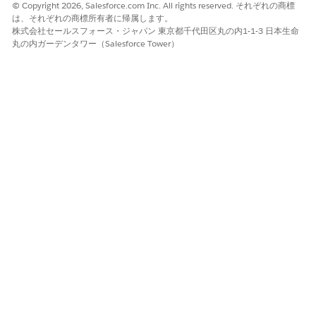
リソース (提供者) のみがグループ予定を変更できます。
© Copyright 2026, Salesforce.com Inc. All rights reserved. それぞれの商標
は、それぞれの商標所有者に帰属します。
主患者を同じサービス予定の被招集者として追加することはで
株式会社セールスフォース・ジャパン 東京都千代田区丸の内1-1-3 日本生命
きません。ただし、提供者はサービスリソースと被招集者の両
丸の内ガーデンタワー（Salesforce Tower）
方になることができます。
この記事で問題は解決されましたか?
ご意見をお待ちしております。
はい
いいえ