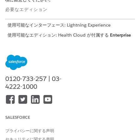
必要なエディション
使用可能なインターフェース: Lightning Experience
使用可能なエディション: Health Cloud が付属する
Enterprise
Edition および
Unlimited
Edition
設定
グループサービス予定を作成するには、グループ予定カテゴリ
を使用して作業種別とシフトレコードの両方を設定する必要が
0120-733-257 | 03-
あります。
4222-1000
作業種別で被招集者制限を設定する必要があります。シフトの
被招集者制限の設定は省略可能です。
シフトレコードでは、グループ予定に通常またはグループカテ
ゴリのみを使用できます。ドロップインカテゴリはサポートさ
れていません。
SALESFORCE
カスタマーポータルの [私の予定] でグループ予定管理をサポ
ートするには、カスタマーポータルユーザーに [状況] 項目と
プライバシーに関する声明
[出席者種別] 項目に対するサービス予定出席者オブジェクトア
セキュリティに関する声明