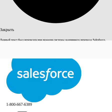
Поиск
Закрыть
Данный текст был переведен при помощи системы машинного перевода Salesforce.
Переключить на английский
Дополнительные сведения см.
здесь
.
Не сейчас
Закрыть
Закрыть
1-800-667-6389