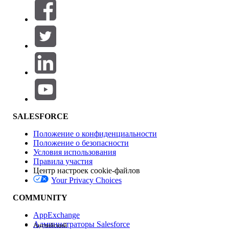
Фильтровать по (0)
ВЫБРАТЬ ФИЛЬТРЫ
Добавить
Область продуктов
Влияние на функции
SALESFORCE
Положение о конфиденциальности
Положение о безопасности
Условия использования
Правила участия
Центр настроек cookie-файлов
Your Privacy Choices
Версия
COMMUNITY
AppExchange
Администраторы Salesforce
Английский