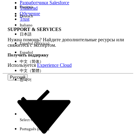
Разработчики Salesforce
Français
Trailhead
Возможности
Обучение
Deutsch
Trust
Italiano
SUPPORT & SERVICES
日本語
Нужна помощь? Найдите дополнительные ресурсы или
Очистить все
Готово
Español (México)
свяжитесь с экспертом.
Español
Получить поддержку
中文（简体）
Используется
Experience Cloud
中文（繁體）
Русский
한국어
Select Org
Русский
Português (Brasil)
Результаты отсутствуют