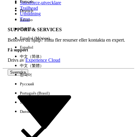
Français
Salesforce-utvecklare
Trailhead
Deutsch
Händelse
Utbildning
Trust
Italiano
日本語
SUPPORT & SERVICES
Español (México)
Behöver du hjälp? Hitta fler resurser eller kontakta en expert.
Rensa alla
Klart
Español
Få support
中文（简体）
Drivs av
Experience Cloud
中文（繁體）
Svenska
한국어
Русский
Português (Brasil)
Suomi
Dansk
Inga resultat