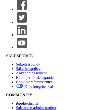
Filtrera efter (0)
VÄLJ FILTER
Lägg till
Produktområde
Funktionspåverkan
SALESFORCE
Sekretesspolicy
Säkerhetspolicy
Användningsvillkor
Riktlinjer för deltagande
Cookie-preferenscenter
Dina integritetsval
Version
COMMUNITY
AppExchange
English
Salesforce-administratörer