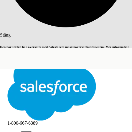
Sök
Stäng
Den här texten har översatts med Salesforces maskinöversättningssystem. Mer information
Byt till engelska
Inte nu
här
.
Stäng
Stäng
1-800-667-6389