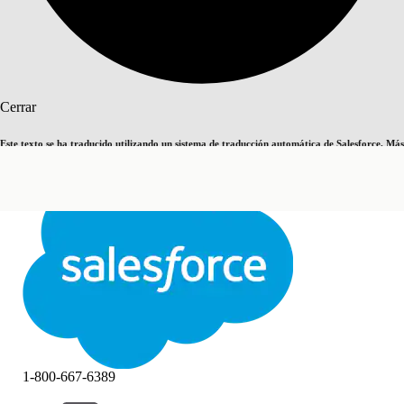
Buscar
Cerrar
Este texto se ha traducido utilizando un sistema de traducción automática de Salesforce. Más
Cambiar a inglés
Ahora no
información
aquí
.
Cerrar
Cerrar
1-800-667-6389