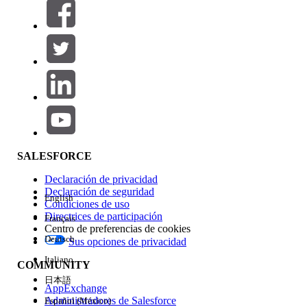
Filtros (0)
SELECCIONAR FILTROS
Agregar
Área de productos
Repercusión de función
SALESFORCE
Declaración de privacidad
Declaración de seguridad
English
Condiciones de uso
Directrices de participación
Français
Centro de preferencias de cookies
Deutsch
Sus opciones de privacidad
Edición
Italiano
COMMUNITY
日本語
AppExchange
Administradores de Salesforce
Español (México)