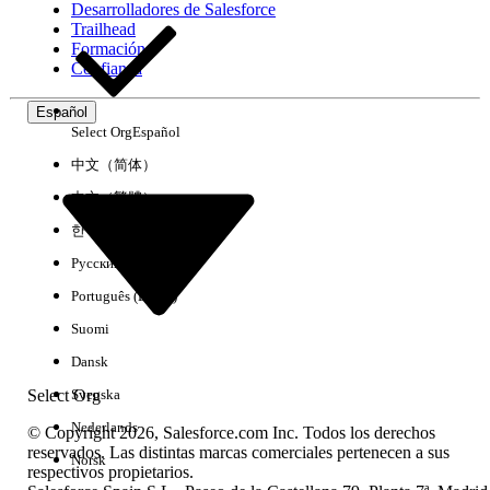
Desarrolladores de Salesforce
Trailhead
Experiencia
Formación
Confianza
Español
Select Org
Español
Borrar todo
Listo
中文（简体）
中文（繁體）
한국어
Русский
Português (Brasil)
Suomi
Dansk
Select Org
Svenska
Nederlands
© Copyright 2026, Salesforce.com Inc. Todos los derechos
reservados. Las distintas marcas comerciales pertenecen a sus
Norsk
respectivos propietarios.
No hay resultados