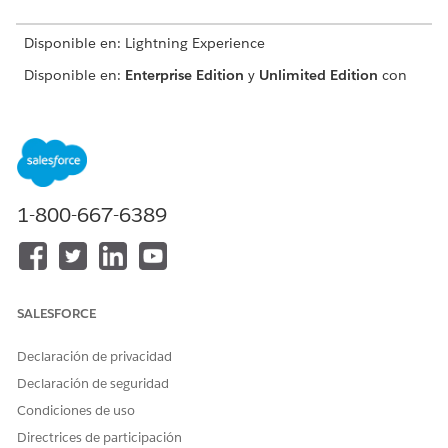
Disponible en: Lightning Experience
Disponible en:
Enterprise Edition
y
Unlimited Edition
con
Health Cloud
PERMISOS DE USUARIO NECESARIOS
Para gestionar formatos de
Personalizar aplicación
página y listas relacionadas:
1-800-667-6389
Para utilizar Health Cloud:
Conjunto de permisos
Health Cloud Foundation
Agregue campos a formatos de página.
Desde la configuración de gestión para el objeto Tipo
SALESFORCE
de trabajo, vaya a
Formatos de página
.
Haga clic en en la fila de un formato y seleccione
Declaración de privacidad
Modificar
o simplemente haga clic en el nombre del
Declaración de seguridad
formato.
Condiciones de uso
Agregue los campos Límite de asistentes y Categoría
de cita arrastrándolos al formato.
Directrices de participación