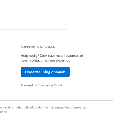
SUPPORT & SERVICES
ud Foundation
Hulp nodig? Zoek naar meer resources of
neem contact met een expert op.
Ondersteuning ophalen
-out.
.
Powered by
Experience Cloud
alay-out Dienst.
alay-out Onderwerp dienstwerk.
ak.
rse handelsmerken zijn eigendom van de respectieve eigenaren.
rland