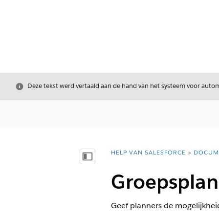
Sluiten
Deze tekst werd vertaald aan de hand van het systeem voor automa
HELP VAN SALESFORCE
DOCUM
U bent hier:
Inhoudsopgave weergeven
Groepsplann
Geef planners de mogelijkhei