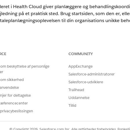
deret i Health Cloud giver planlæggere og behandlingskoordin
ledning på et praktisk sted. Brug startsiden, som den er, elle
ftaleplanlægningsoplevelsen til din organisations unikke beh
rience
RCE
COMMUNITY
Unlimited
Edition med Health Cloud
 om beskyttelse af personlige
AppExchange
BRUGERTILLADELSER PÅKRÆVET
er
Salesforce-administratorer
 om sikkerhed
der:
Tilpas applikation
Salesforce-udviklere
r anvendelse
Trailhead
 og Flexcards:
Tilladelsessættet Omnistudio
njer for deltagelse
Uddannelse
Tilladelsessættet Omnistu
ræferencecenter
Tillid
privacybeslissingen
ELLER
Tilladelsessættet Omnistu
© Copyright 2026, Salesforce.com Inc. Alle rettigheder forbeholdes. Forskell