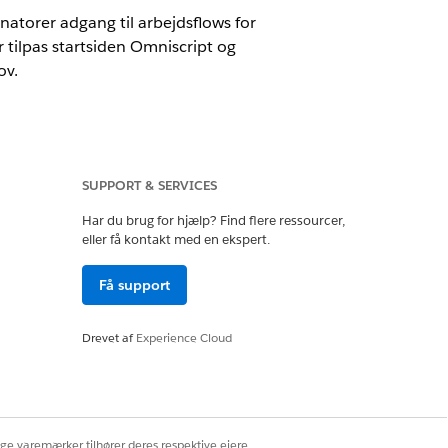
atorer adgang til arbejdsflows for
r tilpas startsiden Omniscript og
ov.
SUPPORT & SERVICES
Har du brug for hjælp? Find flere ressourcer,
eller få kontakt med en ekspert.
Få support
-administrator
Drevet af
Experience Cloud
dio-bruger
dio-administrator
ige varemærker tilhører deres respektive ejere.