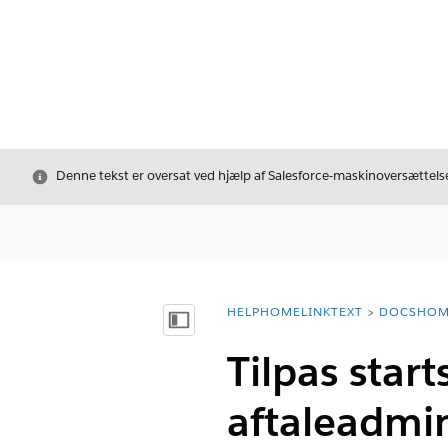
Luk
Denne tekst er oversat ved hjælp af Salesforce-maskinoversættelse
HELPHOMELINKTEXT
DOCSHOM
breadcrumbDescription
Vis indholdsfortegnelse
Tilpas start
aftaleadmin