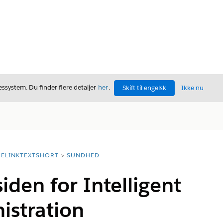
ssystem. Du finder flere detaljer
her
.
Skift til engelsk
Ikke nu
ELINKTEXTSHORT
SUNDHED
siden for Intelligent
istration