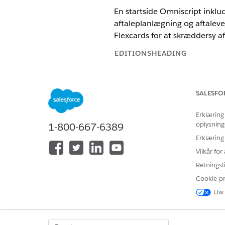
En startside Omniscript inklu
aftaleplanlægning og aftalevej
Flexcards for at skræddersy a
EDITIONSHEADING
Tilgængelig i: Lightning Expe
SALESFO
Tilgængelig i:
Enterprise
og
Erklæring
oplysning
1-800-667-6389
Erklæring
Hvis du vil redigere Lightning-si
Vilkår fo
Hvis du vil redigere Omniscripts
Retningsli
Sådan bruger du startsiden:
Cookie-p
Uw 