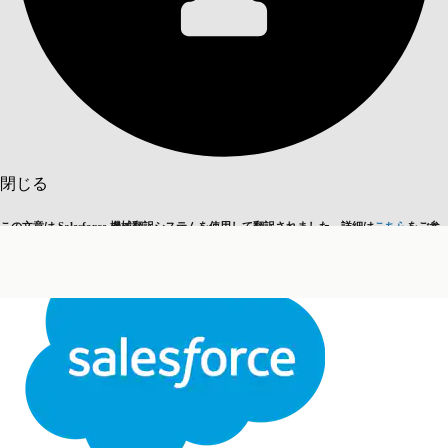
目次を表示
目次
検索
閉じる
この文章は Salesforce 機械翻訳システムを使用して翻訳されました。詳細は
こちら
をご参
英語に切り替える
今はしません
照ください。
閉じる
閉じる