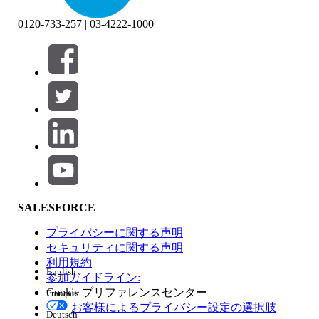
0120-733-257 | 03-4222-1000
絞り込み条件 (0)
絞り込み条件を選択
追加
製品エリア
SALESFORCE
機能の影響
プライバシーに関する声明
セキュリティに関する声明
利用規約
English
参加ガイドライン:
Cookie プリファレンスセンター
Français
エディション
お客様によるプライバシー設定の選択肢
Deutsch