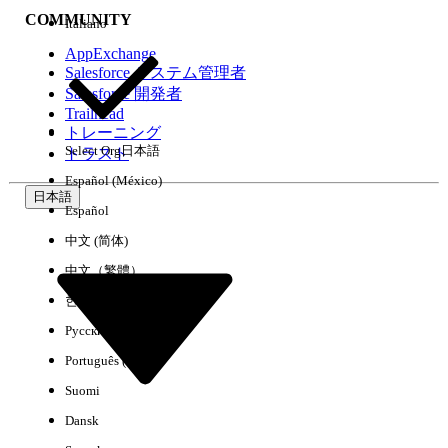
COMMUNITY
Italiano
AppExchange
Salesforce システム管理者
Salesforce 開発者
環境
Trailhead
トレーニング
Select Org
日本語
トラスト
Español (México)
日本語
Español
すべてクリア
完了
中文 (简体)
中文（繁體）
한국어
Русский
Português (Brasil)
Suomi
Dansk