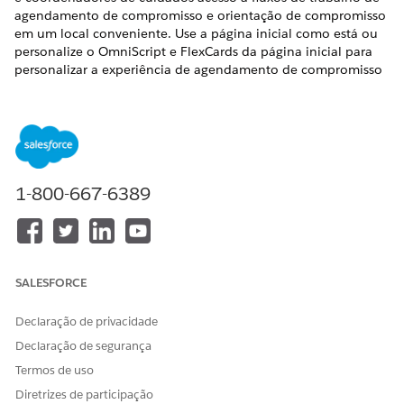
agendamento de compromisso e orientação de compromisso
em um local conveniente. Use a página inicial como está ou
personalize o OmniScript e FlexCards da página inicial para
personalizar a experiência de agendamento de compromisso
para as necessidades exclusivas da sua organização.
EDIÇÕES OBRIGATÓRIAS
Disponível em: Lightning Experience
Disponível em: Edições
Enterprise
e
Unlimited
com o
1-800-667-6389
Health Cloud
PERMISSÕES NECESSÁRIAS DO USUÁRIO
Para editar páginas do
Personalizar aplicativo
SALESFORCE
Lightning:
Declaração de privacidade
Para editar OmniScripts e
Conjunto de permissões de
Declaração de segurança
Flexcards:
Administrador do
OmniStudio
Termos de uso
Para usar a página inicial:
Diretrizes de participação
Conjunto de permissões do