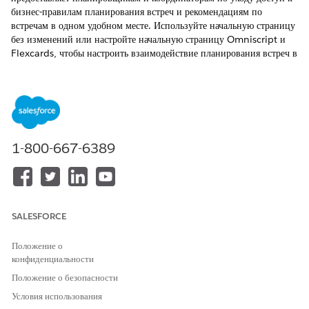
бизнес-правилам планирования встреч и рекомендациям по
встречам в одном удобном месте. Используйте начальную страницу
без изменений или настройте начальную страницу Omniscript и
Flexcards, чтобы настроить взаимодействие планирования встреч в
соответствии с уникальными потребностями организации.
ТРЕБУЕМЫЕ ВЕРСИИ
Доступно в версиях: Lightning Experience
Доступно в версиях:
Enterprise
Edition и
Unlimited
Edition с
1-800-667-6389
Health Cloud
НЕОБХОДИМЫЕ ПОЛНОМОЧИЯ ПОЛЬЗОВАТЕЛЯ
Для редактирования страниц
Настройка приложения
SALESFORCE
Lightning:
Положение о
Для редактирования
Набор полномочий
конфиденциальности
Omniscripts и Flexcards:
администратора Omnistudio
Положение о безопасности
Для использования начальной
Набор полномочий
Условия использования
страницы:
пользователя Omnistudio