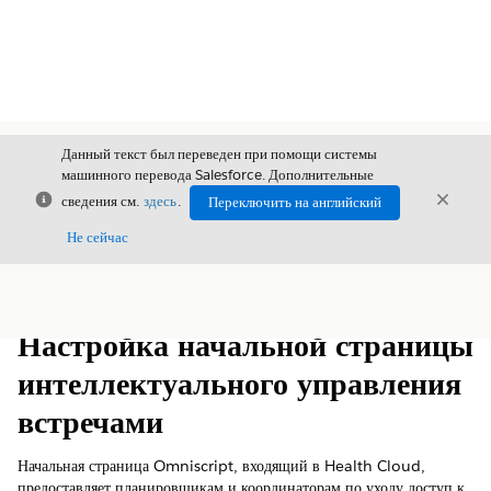
Данный текст был переведен при помощи системы
машинного перевода Salesforce. Дополнительные
Закрыть
Закры
сведения см.
здесь
.
Переключить на английский
Закрыт
Не сейчас
Содержание
Показать содержание
Настройка начальной страницы
интеллектуального управления
встречами
Начальная страница Omniscript, входящий в Health Cloud,
предоставляет планировщикам и координаторам по уходу доступ к