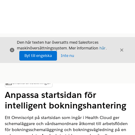
Den här texten har översatts med Salesforces
maskinöversättningssystem. Mer information
här
.
Stäng
Stäng
Stäng
Byt till engelska
Inte nu
Innehållsförteckningar
Visa innehållsförteckning
Anpassa startsidan för
intelligent bokningshantering
Ett Omniscript på startsidan som ingår i Health Cloud ger
schemaläggare och vårdsamordnare åtkomst till arbetsflöden
för bokningsschemaläggning och bokningsvägledning på en