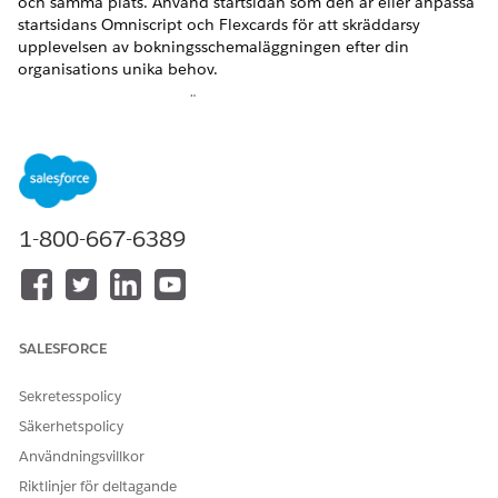
och samma plats. Använd startsidan som den är eller anpassa
startsidans Omniscript och Flexcards för att skräddarsy
upplevelsen av bokningsschemaläggningen efter din
organisations unika behov.
VERSIONER SOM KRÄVS
Tillgängliga i: Lightning Experience
Tillgängliga i:
Enterprise
och
Unlimited
Editions med Health
Cloud
1-800-667-6389
ANVÄNDARBEHÖRIGHETER SOM KRÄVS
Redigera Lightning-sidor:
Anpassa program
Redigera Omniscripts och
Behörighetsuppsättningen
SALESFORCE
Flexcards:
Omnistudio Admin
Sekretesspolicy
Använda startsidan:
Behörighetsuppsättningen
Säkerhetspolicy
OmniStudio-användare
Användningsvillkor
ELLER
Riktlinjer för deltagande