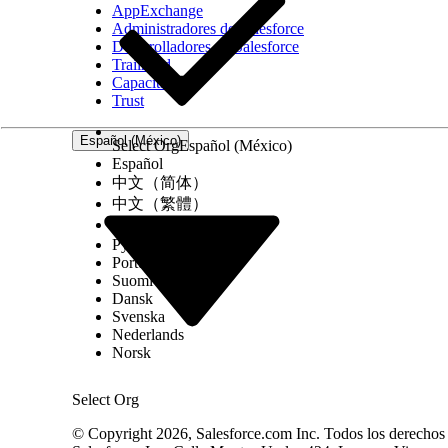
AppExchange
Administradores de Salesforce
Desarrolladores de Salesforce
Trailhead
Capacitación
Trust
Español (México)
Select Org
Español (México)
Español
中文（简体）
中文（繁體）
한국어
Русский
Português (Brasil)
Suomi
Dansk
Svenska
Nederlands
Norsk
Select Org
© Copyright 2026, Salesforce.com Inc. Todos los derechos r