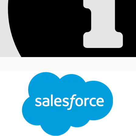
Activar acceso hist
internas
Para permitir a los usuarios abrir evaluaciones i
respuestas históricas en su contexto original, acti
vista ayuda a los usuarios a obtener una mejor co
completadas, independientemente de su versión a
Ediciones necesarias
Disponible en: Lightning Experience
Disponible en:
Enterprise Edition
y
Unlimited Edi
P
Cerrar
Para trabajar con evaluaciones:
Este texto se tradujo con el sistema de traducción automática de Salesforce. Obtenga más de