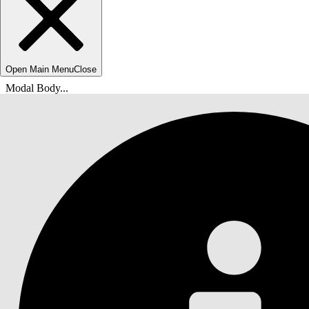
Open Main Menu
Close
Modal Body...
Usted está aquí:
Ayuda de Salesforce
Documentos
Estado