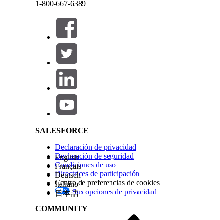
1-800-667-6389
Desde Configuración, en el cuadro Búsqueda rápi
seleccione
Configuración general
.
Active la
Vista histórica para evaluaciones internas
Cerrar
Cerrar
¿RESOLVIÓ ESTE ARTÍCULO SU PROBLEMA?
¡Háganos saber cómo podemos mejorar!
Salesforce Help | Article
SALESFORCE
Declaración de privacidad
Declaración de seguridad
English
Condiciones de uso
Français
Directrices de participación
Deutsch
Centro de preferencias de cookies
Italiano
Sus opciones de privacidad
日本語
COMMUNITY