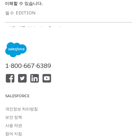
이해할 수 있습니다.
필수 EDITION
지원 제품: Lightning Experience
지원 제품:
Enterprise
및
Unlimited
Edition
필요한 사용자 권한
평가 작업:
산업 평가 및 Omnistudio 사
1-800-667-6389
용자 권한 집합
설정에서 빠른 찾기 상자에
입력한 다
검색 프레임워크 설정을
음,
일반 설정
을 선택합니다.
내부 평가를 위해
버전 인식 내역 보기를 활성화합니다
.
SALESFORCE
개인정보 처리방침
보안 정책
이 기사를 통해 문제를 해결했습니까?
사용 약관
개선을 위한 의견을 보내주세요.
참여 지침