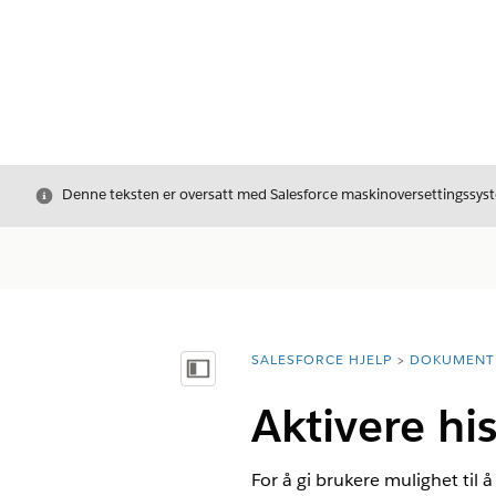
Avslutt
Denne teksten er oversatt med Salesforce maskinoversettingssyste
SALESFORCE HJELP
DOKUMENT
Du er her:
Vis innholdsfortegnelse
Aktivere his
For å gi brukere mulighet til 