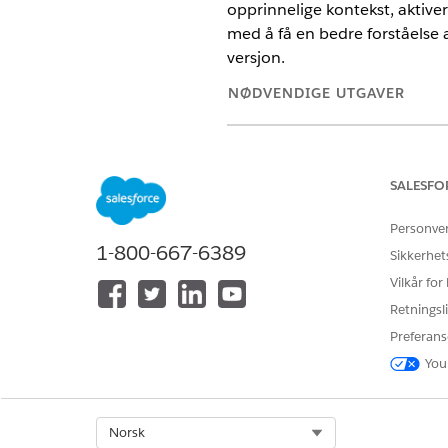
opprinnelige kontekst, aktiver
med å få en bedre forståelse a
versjon.
NØDVENDIGE UTGAVER
Tilgjengelig i Lightning Expe
Tilgjengelig i
Enterprise
og
U
SALESFO
Personve
1-800-667-6389
Sikkerhet
For å arbeide med vurderinger:
Vilkår for
Skriv inn
Innstillinger for
Retningsli
Slå på
Versjonsbeviss historik
Preferans
You
HJALP DENNE ARTIKKELEN MED 
Select Org
Norsk
La oss få vite det slik at vi kan fo