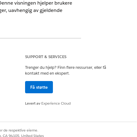
. Denne visningen hjelper brukere
inger, uavhengig av gjeldende
SUPPORT & SERVICES
Trenger du hjelp? Finn flere ressurser, eller få
kontakt med en ekspert.
rderinger og OmniStudio-bruker
Få støtte
er
Generelle innstillinger
.
Levert av
Experience Cloud
Ja
Nei
r de respektive eierne.
co, CA 94105, United States