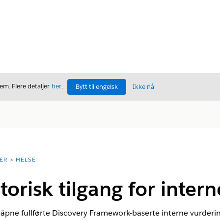
m. Flere detaljer
her
.
Bytt til engelsk
Ikke nå
ER
HELSE
torisk tilgang for inter
å åpne fullførte Discovery Framework-baserte interne vurderinge