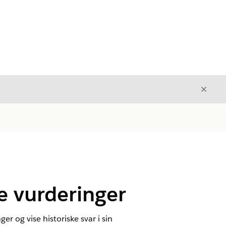
Avslut
Avslutt
ne vurderinger
r og vise historiske svar i sin