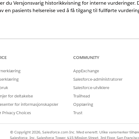
er du Versjonsvarig historikkvisning for interne vurderinger
v en pasients helsereise ved å få tilgang til fullførte vurder
rience
nlimited
Edition
RCE
COMMUNITY
rnerklæring
AppExchange
NØDVENDIGE BRUKERTILLATELSER
serklæring
Salesforce-administratorer
Tillatelsessettene Bransjevu
 bruk
Salesforce-utviklere
i Hurtigsøk-feltet i Oppsett, og velg derett
 Discovery Framework
njer for deltakelse
Trailhead
kvisning for interne vurderinger
.
esenter for informasjonskapsler
Opplæring
r Privacy Choices
Trust
Å LØSE PROBLEMET DITT?
© Copyright 2026, Salesforce.com Inc. Med enerett. Ulike varemerker tilhøre
rbedre!
Salesforce, Inc. Salesforce Tower, 415 Mission Street, 3rd Floor, San Francis