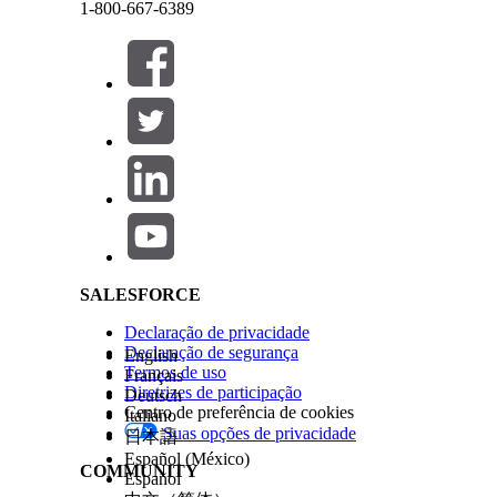
1-800-667-6389
Salve suas alterações.
Crie um conjunto de permissões de IA baseada em
Configurar permissões de IA baseadas em usuári
Atribua os conjuntos de permissões Acesso a pla
Fechar
Fechar
prompt, Usuário de modelo de prompt, Avaliações 
Se você tiver avaliações do MCG habilitadas, sin
Em Configuração, na caixa Busca rápida, ins
gerenciamento de cuidados integrado
.
Salesforce Help | Article
Ative a opção
Sincronizar dados de avalia
Em Nome da definição de integração, cliq
definição de integração selecionada captu
acessar metadados de avaliação atualizados
Salve suas alterações.
Em Conjunto de permissões, clique em
Edit
Salve suas alterações.
SALESFORCE
Para executar uma sincronização manual, c
depois de configurar a definição de integra
Declaração de privacidade
Clone e configure o fluxo Criar documento da bib
Declaração de segurança
English
Em Configuração, na caixa Busca rápida, ins
Termos de uso
Français
Localize e abra o fluxo Criar documento da 
Diretrizes de participação
Deutsch
Clique em
Salvar como novo fluxo
.
Centro de preferência de cookies
Italiano
Insira o rótulo do fluxo e o nome da API e s
Suas opções de privacidade
日本語
Configure a frequência de execução do fluxo
Español (México)
COMMUNITY
Ative o fluxo.
Español