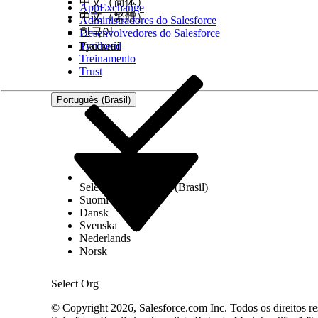
中文（简体）
AppExchange
Após a conclusão da configuração, os usuários ag
中文（繁體）
Administradores do Salesforce
de avaliações do componente Avaliações.
한국어
Desenvolvedores do Salesforce
Trailhead
Русский
Treinamento
Trust
ESTE ARTIGO RESOLVEU SEU PROBLEMA?
Diga-nos para podermos melhorar!
Português (Brasil)
Select Org
Português (Brasil)
Suomi
Dansk
Svenska
Nederlands
Norsk
Select Org
© Copyright 2026, Salesforce.com Inc. Todos os direitos re