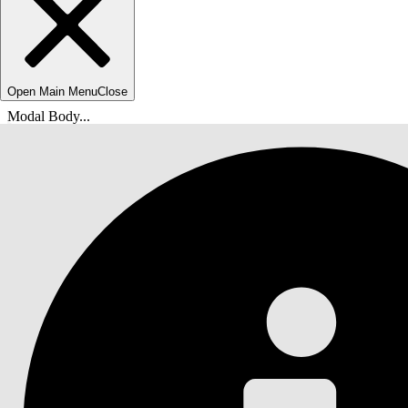
Open Main Menu
Close
Modal Body...
Você está aqui:
Ajuda do Salesforce
Documentação
Saúde