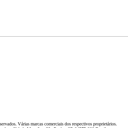
ora podem ver o botão Mostrar sugestões de IA de geração n
servados. Várias marcas comerciais dos respectivos proprietários.