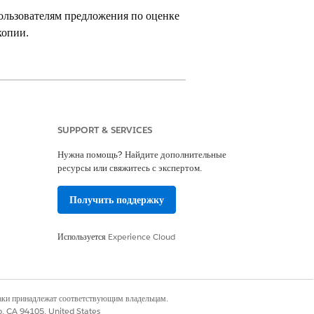
ользователям предложения по оценке
копии.
SUPPORT & SERVICES
Нужна помощь? Найдите дополнительные
ресурсы или свяжитесь с экспертом.
oud Foundation
Получить поддержку
итесь, что инфраструктура Discovery
Используется
Experience Cloud
» и выберите пункт «
Общие параметры
».
аблона напоминания.
наки принадлежат соответствующим владельцам.
абор полномочий пользователям. См.
co, CA 94105, United States