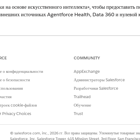
и на основе искусственного интеллекта», чтобы предоставить п
 внешних источниках Agentforce Health, Data 360 и нулевой 
g Experience
e Edition
и
Unlimited Edition
RCE
COMMUNITY
НЕОБХОДИМЫЕ ПОЛНОМОЧИЯ ПОЛЬЗОВАТЕЛЯ
е о конфиденциальности
AppExchange
oud:
 о безопасности
Администраторы Salesforce
Набор полномочий Health Cl
спользования
Разработчики Salesforce
редложенных оценок на основе искусственного интеллекта, убед
частия
Trailhead
 поиска для оценок включены.
троек cookie-файлов
Обучение
» в поле «Быстрый поиск» меню «Настройка
нфраструктуры Discovery
r Privacy Choices
Trust
ки на основе искусственного
интеллекта».
те «
Правка»
и выберите «Создание предложенных оценок» в качестве ш
я.
© salesforce.com, inc., 2026 гг. Все права защищены. Упомянутые товарные з
снове искусственного интеллекта без учета пользователя и назначьте н
Salesforce, Inc. Salesforce Tower, 415 Mission Street, 3rd Floor, San Francis