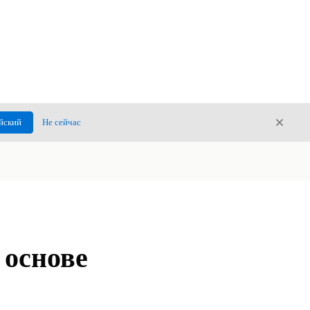
Закры
йский
Не сейчас
Закрыт
 основе