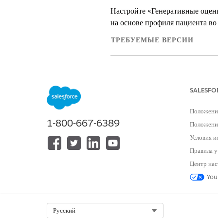
Настройте «Генеративные оценк
на основе профиля пациента во
ТРЕБУЕМЫЕ ВЕРСИИ
Доступно в версиях: Lightnin
Доступно в версиях:
Enterpris
SALESFO
Положени
1-800-667-6389
Для доступа к объектам Health Cl
Положение
Условия и
Прежде чем начать настройку п
Правила у
и объединенное взаимодействие
Центр нас
Введите строку «
Параметры и
You
Включите «
Предложенные оцен
В шаблоне напоминания нажми
Сохраните внесенные изменени
Select Org
Русский
Создайте набор полномочий на о