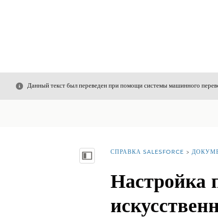
Закрыть
Данный текст был переведен при помощи системы машинного перево
СПРАВКА SALESFORCE
ДОКУМ
Вы находитесь здесь:
Показать содержание
Настройка 
искусственн