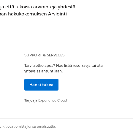
ja että ulkoisia arviointeja yhdestä
ömän hakukokemuksen Arviointi-
SUPPORT & SERVICES
Tarvitsetko apua? Hae lisää resursseja tai ota
yhteys asiantuntijaan.
Hanki tukea
Tarjoaja
Experience Cloud
 arvioinnin määritelmän tai molempiin
rkit ovat omistajiensa omaisuutta.