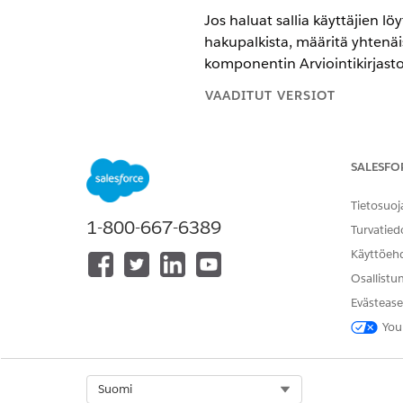
Jos haluat sallia käyttäjien l
hakupalkista, määritä yhtenä
komponentin Arviointikirjasto
VAADITUT VERSIOT
Käytettävissä: Lightning Exp
SALESFO
Käytettävissä:
Enterprise Edi
Tietosuoj
1-800-667-6389
Turvatied
Sivujen muokkaaminen:
Käyttöeh
Osallistu
Kirjoita Määritykset-valikon 
Evästease
Ota käyttöön
Yhtenäistetty h
Avaa tietuesivu, johon lisäsi
You
Napsauta Yhtenäistettyjen ha
Valitse kentät, jotka haluat 
objekteihin yhteisiä kenttiä.
Select Org
Suomi
Napsauta
Valmis
.