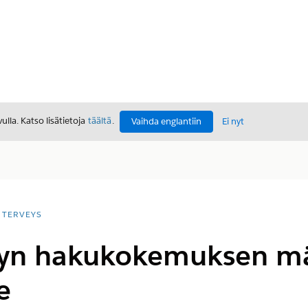
lla. Katso lisätietoja
täältä
.
Vaihda englantiin
Ei nyt
TERVEYS
tyn hakukokemuksen m
e