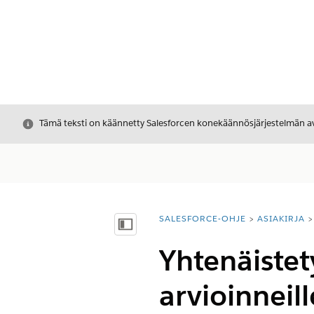
Sulje
Tämä teksti on käännetty Salesforcen konekäännösjärjestelmän avu
SALESFORCE-OHJE
ASIAKIRJA
Olet tässä:
Näytä sisällysluettelo
Yhtenäiste
arvioinneill