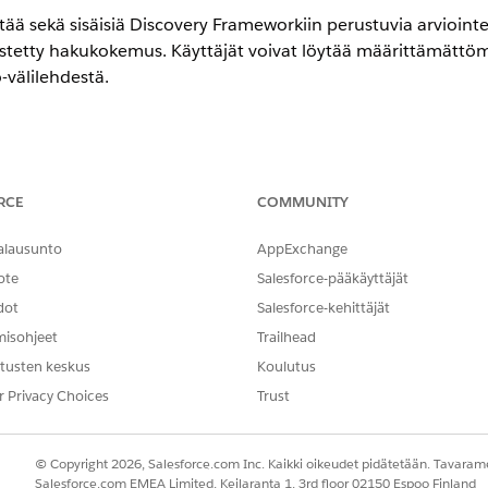
öytää sekä sisäisiä Discovery Frameworkiin perustuvia arviointe
istetty hakukokemus. Käyttäjät voivat löytää määrittämätt
-välilehdestä.
eriencessa
RCE
COMMUNITY
tion
- ja
Unlimited Edition
-versioissa
alausunto
AppExchange
TARVITTAVAT KÄYTTÖOIKEUDET
ote
Salesforce-pääkäyttäjät
Sovelluksen mukautusoikeus
dot
Salesforce-kehittäjät
misohjeet
Trailhead
Pikahaku-kenttään
ja valitse
Yleiset asetukset
.
Discovery Framework
tusten keskus
Koulutus
akukokemus arviointeja varten
.
t Arvioinnit-komponentin Lightning.
r Privacy Choices
Trust
kukenttien osiosta
Lisää kenttä
.
näyttää yhtenäistetyssä haussa. Voit valita OmniProcessin, Ulkoisen
© Copyright 2026, Salesforce.com Inc. Kaikki oikeudet pidätetään. Tavarame
Salesforce.com EMEA Limited, Keilaranta 1, 3rd floor 02150 Espoo Finland