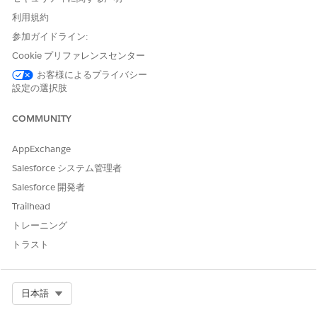
す。
統合検索結果に表示する項目を選択します。OmniProcess、
利用規約
外部調査定義、または両方のオブジェクトに共通する項目から
参加ガイドライン:
選択できます。
Cookie プリファレンスセンター
[完了]
をクリックします。
ページを保存して有効にします。
お客様によるプライバシー
設定の選択肢
MCG 評価を有効にしている場合は、外部ソースから MCG デ
ータを同期して統合検索環境の設定を完了します。
COMMUNITY
[設定] から、[クイック検索] ボックスに「
」
統合ケア管理
と入力し、[
統合ケア管理設定
] を選択します。
[
Sync MCG Assessment Data
(MCG 評価データの同期)]
AppExchange
を有効にします。
Salesforce システム管理者
[Integration Definition Name (インテグレーション定義
Salesforce 開発者
名)] で、[
Edit (編集
)] をクリックし、MCG データを同期
Trailhead
するインテグレーション定義を選択します。選択したイン
テグレーション定義により、外部 MCG システムから
トレーニング
MCG 評価データが取り込まれ、統合検索結果に表示され
トラスト
ます。
変更内容を保存します。
[権限セット] で、
[編集]
をクリックし、MCG データの同
Select Org
日本語
期に使用する権限セットを選択します。
変更内容を保存します。