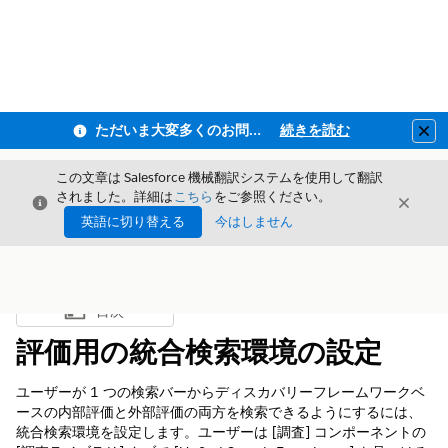
ただいま大変多くのお問い合わせをいただいており、ご連絡までにお時間を頂戴しております
続きを読む
Clo
この文章は Salesforce 機械翻訳システムを使用して翻訳
されました。詳細は
こちら
をご参照ください。
閉じる
閉じ
閉じる
英語に切り替える
今はしません
目次
目次を表示
評価用の統合検索環境の設定
ユーザーが 1 つの検索バーからディスカバリーフレームワークベ
ースの内部評価と外部評価の両方を検索できるようにするには、
統合検索環境を設定します。ユーザーは [調査] コンポーネントの