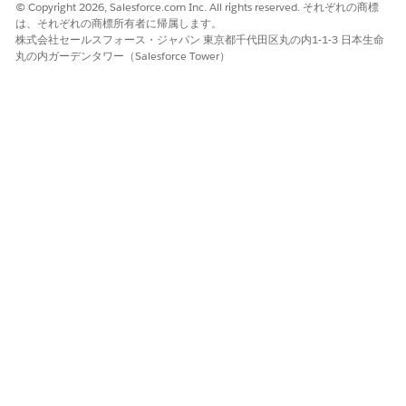
© Copyright 2026, Salesforce.com Inc. All rights reserved. それぞれの商標
手動同期を実行するには、[
Run Sync Now
(今すぐ同期を
は、それぞれの商標所有者に帰属します。
実行)] をクリックします。インテグレーション定義と権限
株式会社セールスフォース・ジャパン 東京都千代田区丸の内1-1-3 日本生命
セットを初めて設定したら、必ず手動同期を実行してくだ
丸の内ガーデンタワー（Salesforce Tower）
さい。
この記事で問題は解決されましたか?
ご意見をお待ちしております。
はい
いいえ