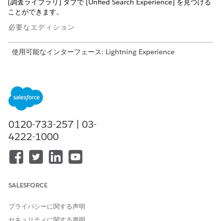
[調査ライブラリ] タブで [Unfied Search Experience] を見つける
ことができます。
必要なエディション
使用可能なインターフェース: Lightning Experience
使用可能なエディション:
Enterprise
Edition および
Unlimited
Edition
必要なユーザー権限
ページを変更する
「アプリケーションのカスタ
0120-733-257 | 03-
マイズ」
4222-1000
[設定] から、[クイック検索] ボックスに「
Discovery
Framework
」と入力し、[
一般設定]
を選択します。
[
Unified Search Experience for Assessments
(評価の統合検
索環境)] を有効にします。
SALESFORCE
Lightning アプリケーションビルダーで調査コンポーネントを
追加したレコードページを開きます。
プライバシーに関する声明
[統合検索項目] セクションで、[項目
を追加]
をクリックしま
セキュリティに関する声明