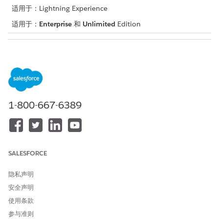
适用于：Lightning Experience
适用于：
Enterprise
和
Unlimited
Edition
所需用户权限
修改页面：
自定义应用程序
从“设置”中，在快速查找框中输入
，然后选择
通用设
发现框架
置
。
1-800-667-6389
打开
统一搜索评估体验
。
打开您在 Lightning 应用程序生成器中添加评估组件的记录页
面。
在统一搜索字段部分中，单击
添加字段
。
选择要在统一搜索结果中显示的字段。您可以从
SALESFORCE
OmniProcess、外部评估定义或两个对象共有的字段中进行选
择。
隐私声明
单击
“完成”
。
安全声明
保存并激活页面。
如果您启用了 MCG 评估，请从外部源同步 MCG 数据，以完成
使用条款
统一搜索体验的设置。
参与准则
从“设置”中，在快速查找框中输入
，然后选择
集成护理管理