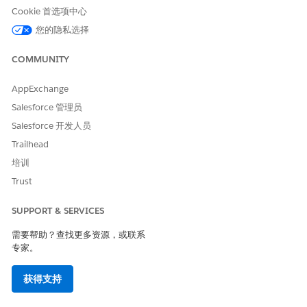
Cookie 首选项中心
集成护理管理设置
。
打开
同步 MCG 评估数据
。
您的隐私选择
在集成定义名称下，单击
编辑
，然后选择集成定义以同步
MCG 数据。选定的集成定义从外部 MCG 系统中提取 MCG
COMMUNITY
评估数据，以在统一搜索结果中显示。
保存更改。
AppExchange
在权限集中，单击
编辑
，然后选择用于同步 MCG 数据的权
Salesforce 管理员
限集。
Salesforce 开发人员
保存更改。
要运行手动同步，请单击
立即运行同步
。首次设置集成定义
Trailhead
和权限集后，请始终运行手动同步。
培训
Trust
SUPPORT & SERVICES
本文章是否解决您的问题？
请与我们共享您的想法，以便我们进行改进！
需要帮助？查找更多资源，或联系
专家。
是
否
获得支持