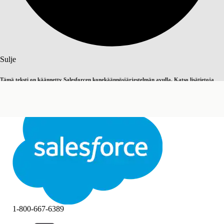
Haku
Sulje
Tämä teksti on käännetty Salesforcen konekäännösjärjestelmän avulla. Katso lisätietoja
Vaihda englantiin
Ei nyt
täältä
.
Sulje
Sulje
1-800-667-6389