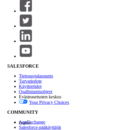
Suodattimet (0)
VALITSE SUODATTIMET
Lisää
Tuotealue
Ominaisuuden vaikutus
SALESFORCE
Tietosuojalausunto
Turvatiedote
Käyttöehdot
Osallistumisohjeet
Evästeasetusten keskus
Your Privacy Choices
Edition
COMMUNITY
AppExchange
English
Salesforce-pääkäyttäjät