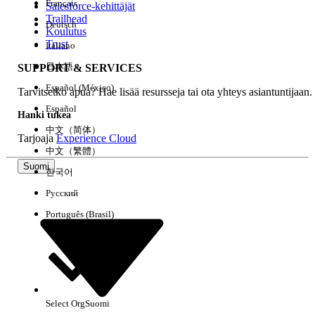
Français
Salesforce-kehittäjät
Trailhead
Deutsch
Kokemus
Koulutus
Trust
Italiano
日本語
SUPPORT & SERVICES
Español (México)
Tarvitsetko apua? Hae lisää resursseja tai ota yhteys asiantuntijaan.
Tyhjennä kaikki
Valmis
Español
Hanki tukea
中文（简体）
Tarjoaja
Experience Cloud
中文（繁體）
Suomi
한국어
Русский
Português (Brasil)
Select Org
Suomi
Ei tuloksia