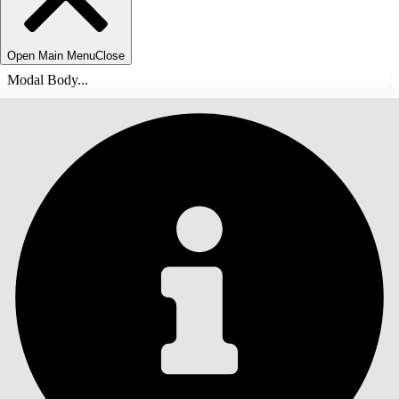
Open Main Menu
Close
Modal Body...
SISÄLLYSLUETTELO
Haku
Näytä sisällysluettelo
Sisällysluettelo