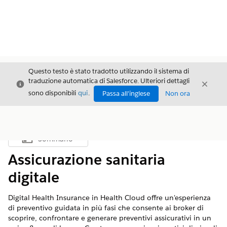
Questo testo è stato tradotto utilizzando il sistema di
traduzione automatica di Salesforce. Ulteriori dettagli
Chiudi
Chiud
Chiudi
sono disponibili
qui
.
Passa all'inglese
Non ora
Sommario
Mostra sommario
Assicurazione sanitaria
digitale
Digital Health Insurance in Health Cloud offre un'esperienza
di preventivo guidata in più fasi che consente ai broker di
scoprire, confrontare e generare preventivi assicurativi in un