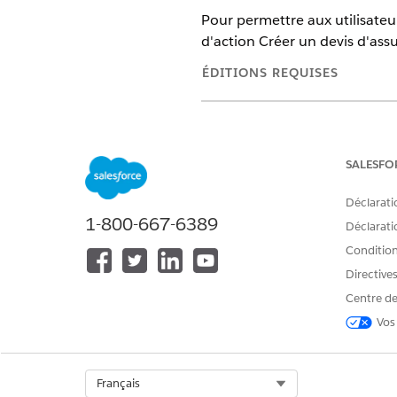
Pour permettre aux utilisateu
d'action Créer un devis d'assu
ÉDITIONS REQUISES
Disponible avec : Lightning 
Disponible avec : les édition
SALESFO
Agentforce pour Health Clo
Déclarati
AUTORISATIONS UTILISATEUR 
1-800-667-6389
Déclaratio
Pour ajouter un bouton d'action
Conditions
présentation de page :
Directive
Centre de
Vos
Dans Configuration, cliquez 
Sélectionnez Devis, puis Prés
Pour rendre le flux Créer un d
Select Org
Français