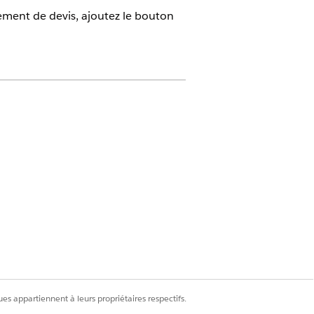
rement de devis, ajoutez le bouton
ealth Cloud, Digital Insurance et
n
es appartiennent à leurs propriétaires respectifs.
gistrement du devis, accédez à la