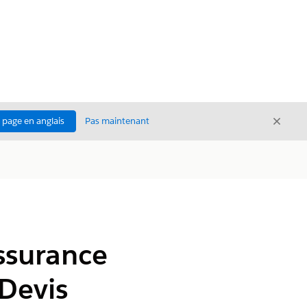
Ferme
a page en anglais
Pas maintenant
Fermer
assurance
 Devis