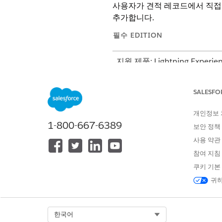
사용자가 견적 레코드에서 직접 
추가합니다.
필수 EDITION
지원 제품: Lightning Experie
지원 제품: Health Cloud, Di
Edition
SALESFO
개인정보
필요한 사용자 권한
1-800-667-6389
보안 정책
페이지 레이아웃에 플로 기반 빠른 
사용 약관
참여 지침
쿠키 기본
귀하
설정에서
개체 관리자
를 클릭합
견적서를 선택한 다음, 페이지 
그룹 보험 견적 만들기 플로를 견
Select Org
한국어
사용자에게 플로 작업을 표시하려면 S