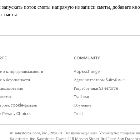
 запускать поток сметы напрямую из записи сметы, добавьте кн
ы сметы.
g Experience
тельные лицензии
Enterprise
и
Unlimited
Edition с Health Clo
RCE
COMMUNITY
е о конфиденциальности
AppExchange
ОЛЬЗОВАТЕЛЯ
 о безопасности
Администраторы Salesforce
ействия на основе потока в макет
Управление потоками
спользования
Разработчики Salesforce
частия
Trailhead
И
троек cookie-файлов
Обучение
Настройка приложения
r Privacy Choices
Trust
пункт
«Менеджер объектов»
.
ерите «Макет страницы».
© salesforce.com, inc., 2026 гг. Все права защищены. Упомянутые товарные з
траховую смету группы» доступным в качестве действия в записи сметы,
Salesforce, Inc. Salesforce Tower, 415 Mission Street, 3rd Floor, San Francis