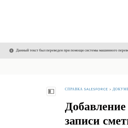
Закрыть
Данный текст был переведен при помощи системы машинного перево
СПРАВКА SALESFORCE
ДОКУМ
Вы находитесь здесь:
Показать содержание
Добавление 
записи сме