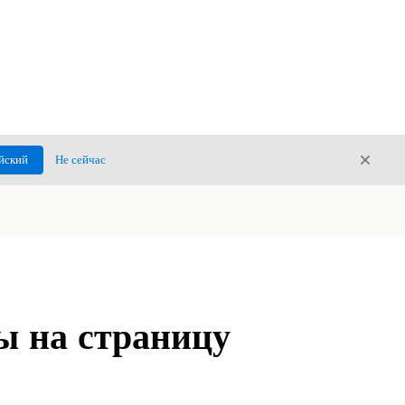
Закры
йский
Не сейчас
Закрыт
ы на страницу