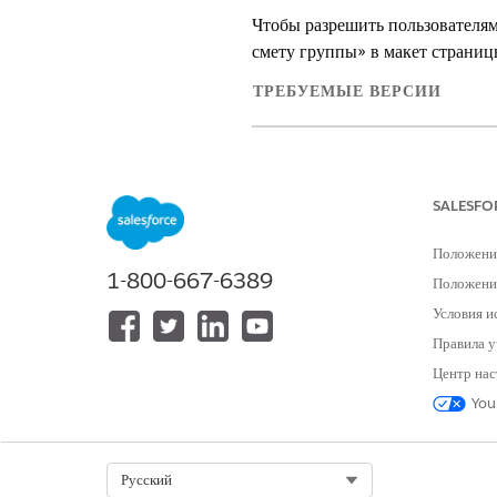
Чтобы разрешить пользователям
смету группы» в макет страниц
ТРЕБУЕМЫЕ ВЕРСИИ
Доступно в версиях: Lightnin
Доступно в версиях: Дополни
SALESFO
for Health Cloud
Положени
ТРЕБУЕМЫЕ ПОЛНОМОЧИЯ П
1-800-667-6389
Положение
Для добавления кнопки быстрого д
Условия и
страницы:
Правила у
Центр нас
You
В меню «Настройка» выберите 
Выберите «Смета», а потом выб
Чтобы сделать поток «Создать с
Select Org
Русский