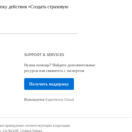
опку действия «Создать страховую
ud, Digital Insurance и Agentforce
SUPPORT & SERVICES
Нужна помощь? Найдите дополнительные
ресурсы или свяжитесь с экспертом.
Получить поддержку
Используется
Experience Cloud
наки принадлежат соответствующим владельцам.
 найдите раздел «Действия Mobile и
co, CA 94105, United States