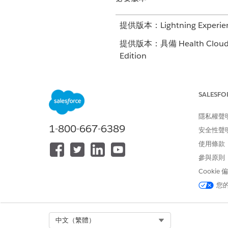
提供版本：Lightning Experie
提供版本：具備 Health Cloud、D
Edition
需要的使用者權限
SALESFO
指派權限：
隱私權聲
報價的價格和稅額計算
1-800-667-6389
安全性聲
產品探索管理員
產品型錄管理設計師
使用條款
產品設定程式
參與原則
Salesforce 定價管理員
Cookie
比率管理管理員
數位保險產品管理
您
PlaceOrder API
提示範本使用者
提示範本管理員
Select Org
中文（繁體）
Health Cloud Foundation