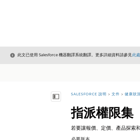
結束
此文已使用 Salesforce 機器翻譯系統翻譯。更多詳細資料請參見
此
SALESFORCE 說明
文件
健康狀
您位於此處：
顯示目錄
指派權限集
若要讓報價、定價、產品探索和
必要版本