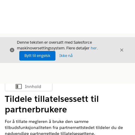
Denne teksten er oversatt med Salesforce
maskinoversettingssystem. Flere detaljer
her
.
Avslutt
Avslut
Avslutt
Bytt til engelsk
Ikke nå
Innhold
Vis innholdsfortegnelse
Tildele tillatelsessett til
partnerbrukere
For å tillate megleren å bruke den samme
tilbudsfunksjonaliteten fra partnernettstedet tildeler du de
nødvendige partnerrettede tillatelsessettene.