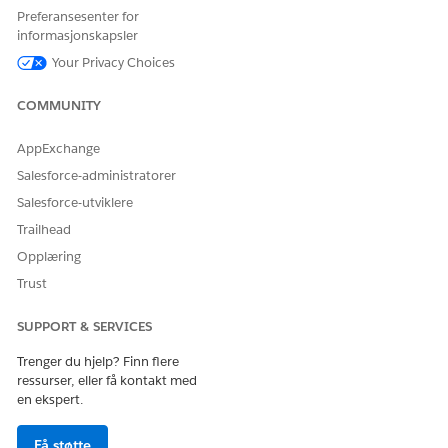
Digital Insurance Group Enrollment Partner
Preferansesenter for
Community
informasjonskapsler
Digital Health Insurance AI-partnerfellesskap
Your Privacy Choices
Produktkatalogbehandling-viseren
Bruker av ledetekstmal
COMMUNITY
Kjøretidsbruker for frekvensbehandling
Priskjøringstidbruker
AppExchange
Digital helseforsikring for partnerfellesskap
Salesforce-administratorer
Lagre endringene.
Salesforce-utviklere
Trailhead
Opplæring
HJALP DENNE ARTIKKELEN MED Å LØSE PROBLEMET DITT?
Trust
La oss få vite det slik at vi kan forbedre!
SUPPORT & SERVICES
Ja
Nei
Trenger du hjelp? Finn flere
ressurser, eller få kontakt med
en ekspert.
Få støtte